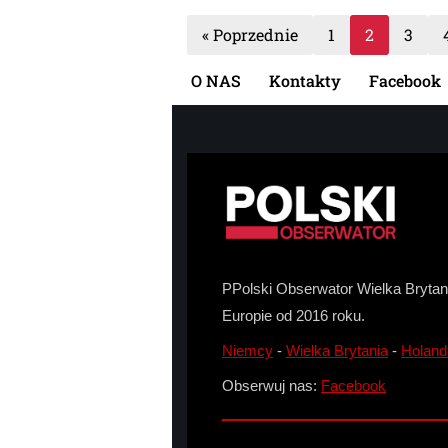
« Poprzednie
1
2
3
O NAS
Kontakty
Facebook
PPolski Obserwator Wielka Brytani
Europie od 2016 roku.
Niemcy
-
Wielka Brytania
-
Holand
Obserwuj nas:
Facebook