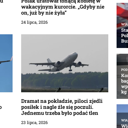
tu
Polak uratował tonącą kobietę w
wakacyjnym kurorcie. „Gdyby nie
on, już by nie żyła”
24 lipca, 2026
Dramat na pokładzie, piloci zjedli
o
posiłek i nagle źle się poczuli.
Jednemu trzeba było podać tlen
23 lipca, 2026