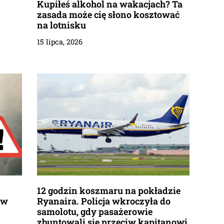
Kupiłeś alkohol na wakacjach? Ta
zasada może cię słono kosztować
na lotnisku
15 lipca, 2026
12 godzin koszmaru na pokładzie
ów
Ryanaira. Policja wkroczyła do
samolotu, gdy pasażerowie
zbuntowali się przeciw kapitanowi