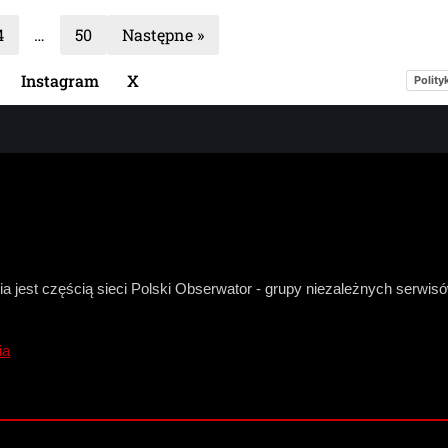
4
…
50
Następne »
Instagram
X
Polity
a jest częścią sieci Polski Obserwator - grupy niezależnych serwi
ia