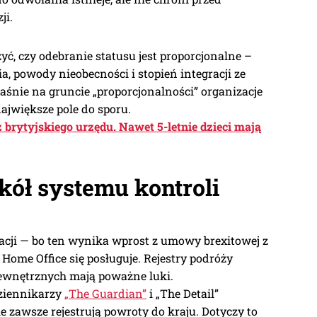
ji.
ć, czy odebranie statusu jest proporcjonalne –
a, powody nieobecności i stopień integracji ze
śnie na gruncie „proporcjonalności” organizacje
jwiększe pole do sporu.
z brytyjskiego urzędu. Nawet 5-letnie dzieci mają
kół systemu kontroli
acji — bo ten wynika wprost z umowy brexitowej z
Home Office się posługuje. Rejestry podróży
ewnętrznych mają poważne luki.
ziennikarzy
„The Guardian”
i „The Detail”
e zawsze rejestrują powroty do kraju. Dotyczy to