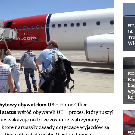
pobytowy obywatelom UE
– Home Office
d status
wśród obywateli UE – proces, który ruszył
 nie wskazuje na to, że zostanie wstrzymany.
, które naruszyły zasady dotyczące wyjazdów za
t długo albo zbyt często. Według danych