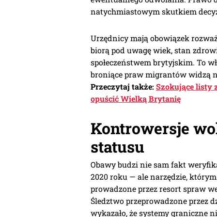
natychmiastowym skutkiem decyz
Urzędnicy mają obowiązek rozważy
biorą pod uwagę wiek, stan zdrowi
społeczeństwem brytyjskim. To wła
broniące praw migrantów widzą na
Przeczytaj także:
Szokujące listy 
opuścić Wielką Brytanię
Kontrowersje wo
statusu
Obawy budzi nie sam fakt weryfik
2020 roku — ale narzędzie, którym 
prowadzone przez resort spraw w
Śledztwo przeprowadzone przez d
wykazało, że systemy graniczne ni