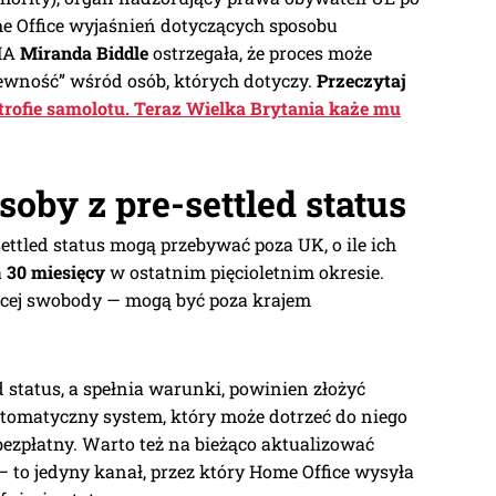
me Office wyjaśnień dotyczących sposobu
IMA
Miranda Biddle
ostrzegała, że proces może
pewność” wśród osób, których dotyczy.
Przeczytaj
strofie samolotu. Teraz Wielka Brytania każe mu
oby z pre-settled status
ettled status mogą przebywać poza UK, o ile ich
a
30 miesięcy
w ostatnim pięcioletnim okresie.
cej swobody — mogą być poza krajem
.
ed status, a spełnia warunki, powinien złożyć
tomatyczny system, który może dotrzeć do niego
 bezpłatny. Warto też na bieżąco aktualizować
to jedyny kanał, przez który Home Office wysyła