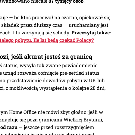
b awansowano niecałe
87 tysięcy osób
.
uje — bo ktoś pracował na czarno, opiekował się
ł składek przez dłuższy czas — uruchamiany jest
żach. I tu zaczynają się schody.
Przeczytaj także:
ałego pobytu. Ile lat będą czekać Polacy?
zi, jeśli akurat jesteś za granicą
ś status, wysyła tak zwane powiadomienie
e urząd rozważa cofnięcie pre-settled status.
na przedstawienie dowodów pobytu w UK lub
, z możliwością wystąpienia o kolejne 28 dni,
órym Home Office nie mówi zbyt głośno: jeśli w
najduje się poza granicami Wielkiej Brytanii,
 od razu
— jeszcze przed rozstrzygnięciem
odwołania istnieje, ale nie chroni przed