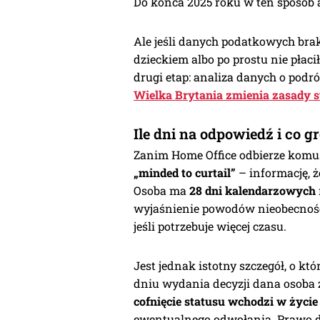
Do końca 2025 roku w ten sposó
Ale jeśli danych podatkowych brak
dzieckiem albo po prostu nie płaci
drugi etap: analiza danych o podró
Wielka Brytania zmienia zasady st
Ile dni na odpowiedź i co gro
Zanim Home Office odbierze komu
„minded to curtail”
– informację, ż
Osoba ma
28 dni kalendarzowych
wyjaśnienie powodów nieobecności
jeśli potrzebuje więcej czasu.
Jest jednak istotny szczegół, o kt
dniu wydania decyzji dana osoba z
cofnięcie statusu wchodzi w życie
ewentualnego odwołania. Prawo do 