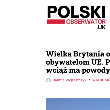
Przejdź
do
treści
Wielka Brytania 
obywatelom UE. Pr
wciąż ma powody
Danuta Wojtaszczyk
WIADOMOŚ