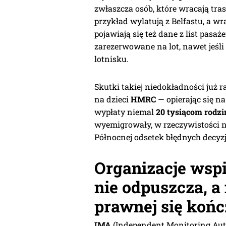
zwłaszcza osób, które wracają tra
przykład wylatują z Belfastu, a w
pojawiają się też dane z list pasaż
zarezerwowane na lot, nawet jeśli 
lotnisku.
Skutki takiej niedokładności już r
na dzieci
HMRC
— opierając się n
wypłaty niemal
20 tysiącom rodzi
wyemigrowały, w rzeczywistości na
Północnej odsetek błędnych decyzji
Organizacje wspi
nie odpuszcza, 
prawnej się koń
IMA
(Independent Monitoring Auth