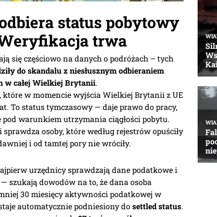
odbiera status pobytowy
Weryfikacja trwa
rają się częściowo na danych o podróżach – tych
ziły do skandalu z niesłusznym odbieraniem
 w całej Wielkiej Brytanii
.
 które w momencie wyjścia Wielkiej Brytanii z UE
lat. To status tymczasowy — daje prawo do pracy,
le pod warunkiem utrzymania ciągłości pobytu.
i sprawdza osoby, które według rejestrów opuściły
dawniej i od tamtej pory nie wróciły.
jpierw urzędnicy sprawdzają dane podatkowe i
— szukają dowodów na to, że dana osoba
jmniej 30 miesięcy aktywności podatkowej w
ostaje automatycznie podniesiony do
settled status
.