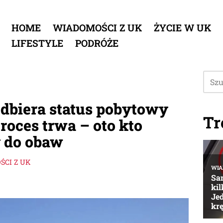
HOME
WIADOMOŚCI Z UK
ŻYCIE W UK
LIFESTYLE
PODRÓŻE
odbiera status pobytowy
Tr
oces trwa – oto kto
 do obaw
CI Z UK