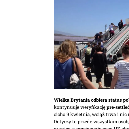
Wielka Brytania odbiera status 
kontynuuje weryfikację
pre-settle
cicho 9 kwietnia, wciąż trwa i nic
Dotyczy to przede wszystkim osób
granicę — przebywały poza UK zby