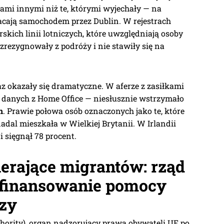
sami innymi niż te, którymi wyjechały — na
racają samochodem przez Dublin. W rejestrach
erskich linii lotniczych, które uwzględniają osoby
zrezygnowały z podróży i nie stawiły się na
az okazały się dramatyczne. W aferze z zasiłkami
a danych z Home Office — niesłusznie wstrzymało
n
. Prawie połowa osób oznaczonych jako te, które
dal mieszkała w Wielkiej Brytanii. W Irlandii
 sięgnął 78 procent.
erające migrantów: rząd
a finansowanie pomocy
czy
ority), organ nadzorujący prawa obywateli UE po