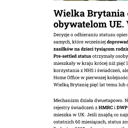
Wielka Brytania 
obywatelom UE. 
Decyzje o odbieraniu statusu opie
samych, które wcześniej
doprowad
zasiłków na dzieci tysiącom rodzin
Pre-settled status
otrzymały osoby,
mieszkały w kraju krócej niż pięć 
korzystania z NHS i świadczeń, a
Home Office w pierwszej kolejnośc
Wielką Brytanię pięć lat temu lub 
Mechanizm działa dwuetapowo. Na
rejestry świadczeń z
HMRC
i
DWP
mieszka w UK. Jeśli znajdą co na
ostatnich 60 miesiącach, status z