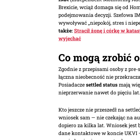
Brexicie, wciąż domaga się od Ho
podejmowania decyzji. Szefowa 
wywoływać „niepokój, stres i nie
także:
Stracił żonę i córkę w kata
wyjechać
Co mogą zrobić os
Zgodnie z przepisami osoby z pre-s
łączna nieobecność nie przekracz
Posiadacze
settled status
mają wię
nieprzerwanie nawet do pięciu lat
Kto jeszcze nie przeszedł na settl
wniosek sam — nie czekając na au
dopiero za kilka lat. Wniosek jest
dane kontaktowe w koncie UKVI — 