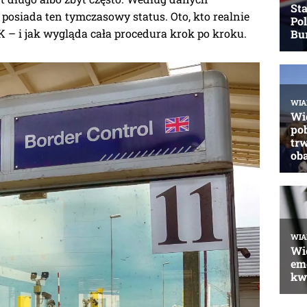
 posiada ten tymczasowy status. Oto, kto realnie
 – i jak wygląda cała procedura krok po kroku.