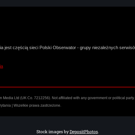
a jest częścią sieci Polski Obserwator - grupy niezależnych serwi
ia
n Media Ltd
(UK Co. 7212256). Not affiliated with any government or political party.
ytania | Wszelkie prawa zastrzeżone.
Stock images by
DepositPhotos
.