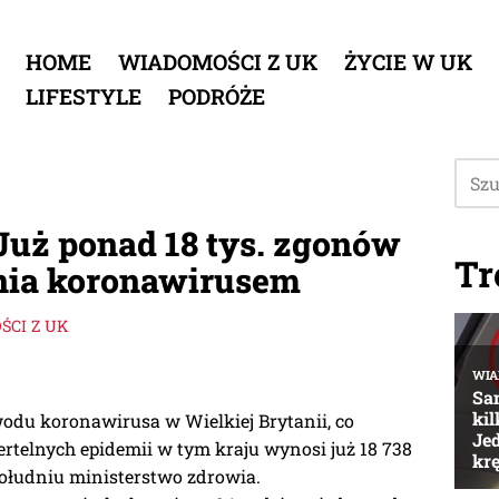
HOME
WIADOMOŚCI Z UK
ŻYCIE W UK
LIFESTYLE
PODRÓŻE
Już ponad 18 tys. zgonów
Tr
nia koronawirusem
CI Z UK
wodu koronawirusa w Wielkiej Brytanii, co
iertelnych epidemii w tym kraju wynosi już 18 738
ołudniu ministerstwo zdrowia.