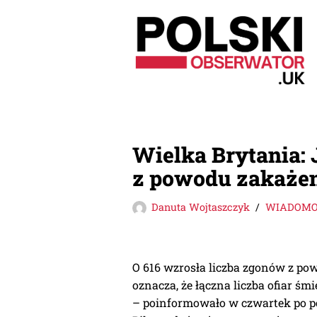
Przejdź
do
treści
Wielka Brytania: 
z powodu zakaże
Danuta Wojtaszczyk
WIADOMOŚ
O 616 wzrosła liczba zgonów z po
oznacza, że łączna liczba ofiar śm
– poinformowało w czwartek po p