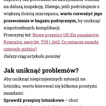
na dalszą inspekcję. Dlatego, jeśli podróżujecie z
większą ilością marcepanu,
warto rozważyć jego
przewożenie w bagażu podręcznym,
by uniknąć
niepotrzebnych komplikacji.
Przeczytaj też:
Nowe przepisy UE dla pasażerów
Ryanaira, easyJet, TUI i Jet2. Co oznacza zasada
czterech godzin?
Dalszy ciąg artykułu poniżej
Jak uniknąć problemów?
Aby uniknąć nieprzyjemnych sytuacji na
lotnisku, warto kierować się kilkoma prostymi
zasadami:
Sprawdź przepisy lotniskowe
– choć