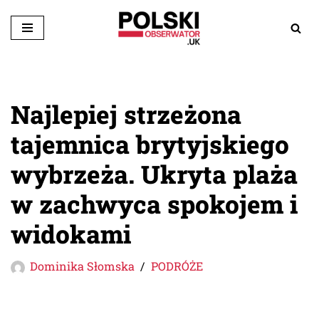
Przejdź
do
treści
Najlepiej strzeżona
tajemnica brytyjskiego
wybrzeża. Ukryta plaża
w zachwyca spokojem i
widokami
Dominika Słomska
PODRÓŻE