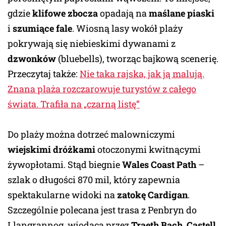
gdzie
klifowe zbocza
opadają na
maślane piaski
i
szumiące fale
. Wiosną lasy wokół plaży
pokrywają się niebieskimi dywanami z
dzwonków
(bluebells), tworząc bajkową scenerię.
Przeczytaj także:
Nie taka rajska, jak ją malują.
Znana plaża rozczarowuje turystów z całego
świata. Trafiła na „czarną listę”
Do plaży można dotrzeć malowniczymi
wiejskimi dróżkami
otoczonymi kwitnącymi
żywopłotami. Stąd biegnie
Wales Coast Path
–
szlak o długości 870 mil, który zapewnia
spektakularne widoki na
zatokę Cardigan
.
Szczególnie polecana jest trasa z Penbryn do
Llangrannog, wiodąca przez
Traeth Bach
,
Castell