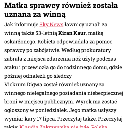
Matka sprawcy również została
uznana za winną
Jak informuje
Sky News
ławnicy uznali za
winną także 53-letnią
Kiran Kaur
, matkę
oskarżonego. Kobieta odpowiadała za pomoc
sprawcy po zabójstwie. Według prokuratury
zabrała z miejsca zdarzenia nóż użyty podczas
ataku i przewiozła go do rodzinnego domu, gdzie
później odnaleźli go śledczy.
Vickrum Digwa został również uznany za
winnego nielegalnego posiadania niebezpiecznej
broni w miejscu publicznym. Wyrok ma zostać
ogłoszony w poniedziałek. Jego matka usłyszy
wymiar kary 17 lipca. Przeczytaj także: Przeczytaj
także:
Klaudia Zakrzewska nie żyje. Polska