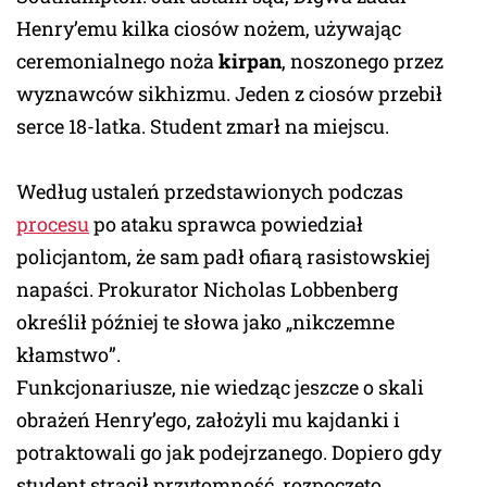
Henry’emu kilka ciosów nożem, używając
ceremonialnego noża
kirpan
, noszonego przez
wyznawców sikhizmu. Jeden z ciosów przebił
serce 18-latka. Student zmarł na miejscu.
Według ustaleń przedstawionych podczas
procesu
po ataku sprawca powiedział
policjantom, że sam padł ofiarą rasistowskiej
napaści. Prokurator Nicholas Lobbenberg
określił później te słowa jako „nikczemne
kłamstwo”.
Funkcjonariusze, nie wiedząc jeszcze o skali
obrażeń Henry’ego, założyli mu kajdanki i
potraktowali go jak podejrzanego. Dopiero gdy
student stracił przytomność, rozpoczęto