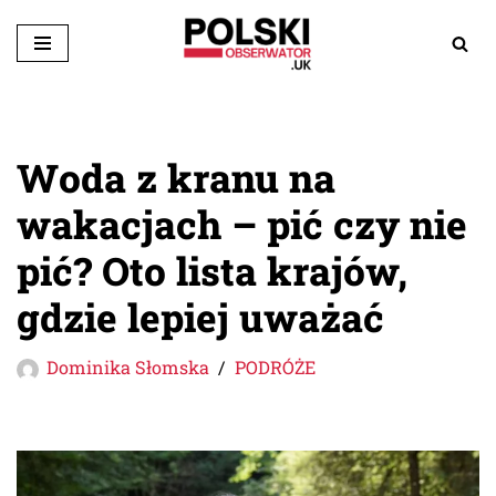
Przejdź
do
treści
Woda z kranu na
wakacjach – pić czy nie
pić? Oto lista krajów,
gdzie lepiej uważać
Dominika Słomska
PODRÓŻE