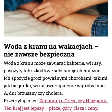
Woda z kranu na wakacjach –
nie zawsze bezpieczna
Woda z kranu może zawierać bakterie, wirusy,
pasożyty lub szkodliwe substancje chemiczne.
Ich spożycie grozi poważnymi chorobami, takimi
jak biegunka, wirusowe zapalenie wątroby typu
A, dur brzuszny czy cholera.
Przeczytaj także:
Zapomnij o Grecji czy Hiszpanii.
Ten kraj jest lepszy – plaże, góry, cisza i ceny,