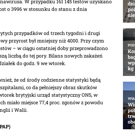
ronawirusa. W przypadku 161 145 testów uzyskano
st o 3996 w stosunku do stanu z dnia
tych przypadków od trzech tygodni i drugi
wy przyrost był mniejszy niż 4000. Przy czym
estów – w ciągu ostatniej doby przeprowadzono
kszą liczbą do tej pory. Bilans nowych zakażeń
działek do godz. 9 we wtorek.
nież, że od środy codzienne statystyki będą
zpitalami, co da pełniejszy obraz skutków
wtorek brytyjski urząd statystyczny ONS, w
ach miało miejsce 77,4 proc. zgonów z powodu
lii i Walii.
(PAP)