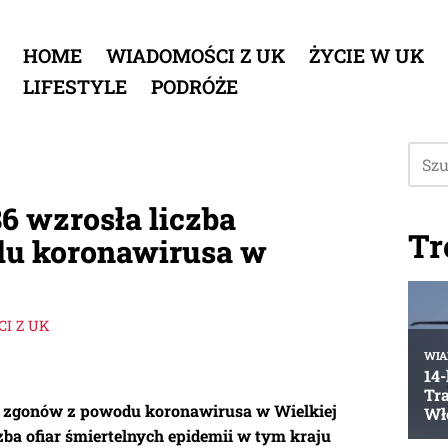
HOME
WIADOMOŚCI Z UK
ŻYCIE W UK
LIFESTYLE
PODRÓŻE
6 wzrosła liczba
Tr
du koronawirusa w
I Z UK
ba zgonów z powodu koronawirusa w Wielkiej
czba ofiar śmiertelnych epidemii w tym kraju