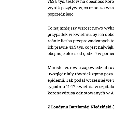
763,5 tys. testów na obecność ko
wynik pozytywny, co oznacza wzro
poprzedniego.
To najmniejszy wzrost nowo wykry
przypadek w kwietniu, by ich dobo
rośnie liczba przeprowadzanych t
ich prawie 43,5 tys. co jest najwię
obejmuje okres od godz. 9 w ponie
Minister zdrowia zapowiedział rów
uwzględniały również zgony poza s
epidemii. Jak podał wcześniej we 
tygodniu 11-17 kwietnia w szpital
koronawirusa odnotowanych w Ang
Z Londynu Bartłomiej Niedziński 