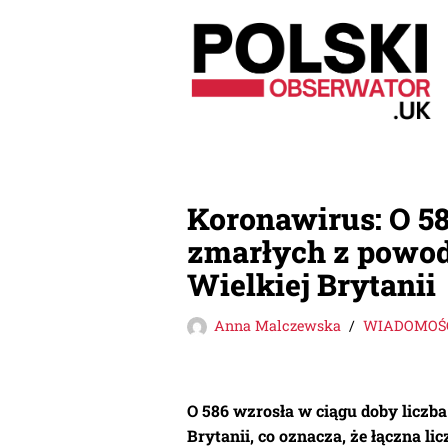
Przejdź
do
treści
Koronawirus: O 58
zmarłych z powo
Wielkiej Brytanii
Anna Malczewska
WIADOMOŚC
O 586 wzrosła w ciągu doby licz
Brytanii, co oznacza, że łączna li