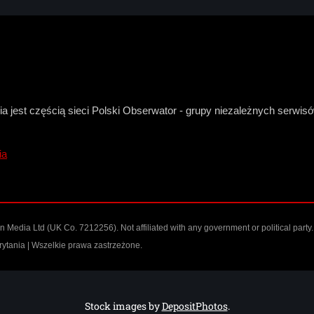
a jest częścią sieci Polski Obserwator - grupy niezależnych serwi
ia
n Media Ltd
(UK Co. 7212256). Not affiliated with any government or political party.
ytania | Wszelkie prawa zastrzeżone.
Stock images by
DepositPhotos
.