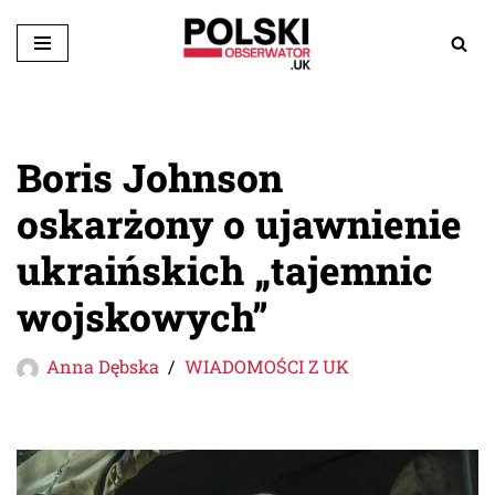
Przejdź
do
treści
Boris Johnson
oskarżony o ujawnienie
ukraińskich „tajemnic
wojskowych”
Anna Dębska
WIADOMOŚCI Z UK