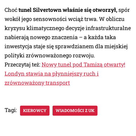
Choć
tunel Silvertown właśnie się otworzył,
spór
wokół jego sensowności wciąż trwa. W obliczu
kryzysu klimatycznego decyzje infrastrukturalne
nabierają nowego znaczenia – a każda taka
inwestycja staje się sprawdzianem dla miejskiej
polityki zrównoważonego rozwoju.
Przeczytaj też:
Nowy tunel pod Tamizą otwarty!
Londyn stawia na płynniejszy ruch i
zrównoważony transport
Tagi:
KIEROWCY
WIADOMOŚCI Z UK