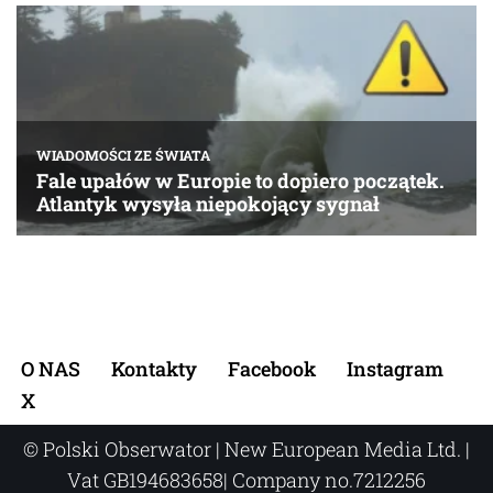
O NAS
Kontakty
Facebook
Instagram
X
© Polski Obserwator | New European Media Ltd. |
Vat GB194683658| Company no.7212256