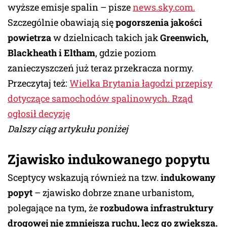
wyższe emisje spalin – pisze
news.sky.com.
Szczególnie obawiają się
pogorszenia jakości
powietrza
w dzielnicach takich jak
Greenwich,
Blackheath i Eltham
, gdzie poziom
zanieczyszczeń już teraz przekracza normy.
Przeczytaj też:
Wielka Brytania łagodzi przepisy
dotyczące samochodów spalinowych. Rząd
ogłosił decyzję
Dalszy ciąg artykułu poniżej
Zjawisko indukowanego popytu
Sceptycy wskazują również na tzw.
indukowany
popyt
– zjawisko dobrze znane urbanistom,
polegające na tym, że
rozbudowa infrastruktury
drogowej nie zmniejsza ruchu, lecz go zwiększa.