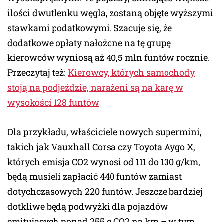
ilości dwutlenku węgla, zostaną objęte wyższymi
stawkami podatkowymi. Szacuje się, że
dodatkowe opłaty nałożone na tę grupę
kierowców wyniosą aż 40,5 mln funtów rocznie.
Przeczytaj też:
Kierowcy, których samochody
stoją na podjeździe, narażeni są na karę w
wysokości 128 funtów
Dla przykładu, właściciele nowych supermini,
takich jak Vauxhall Corsa czy Toyota Aygo X,
których emisja CO2 wynosi od 111 do 130 g/km,
będą musieli zapłacić 440 funtów zamiast
dotychczasowych 220 funtów. Jeszcze bardziej
dotkliwe będą podwyżki dla pojazdów
emitujących ponad 255 g CO2 na km – w tym