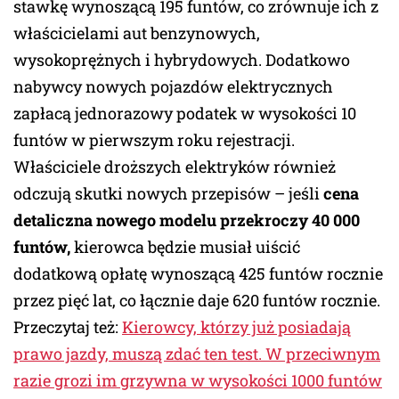
stawkę wynoszącą 195 funtów, co zrównuje ich z
właścicielami aut benzynowych,
wysokoprężnych i hybrydowych. Dodatkowo
nabywcy nowych pojazdów elektrycznych
zapłacą jednorazowy podatek w wysokości 10
funtów w pierwszym roku rejestracji.
Właściciele droższych elektryków również
odczują skutki nowych przepisów – jeśli
cena
detaliczna nowego modelu przekroczy 40 000
funtów,
kierowca będzie musiał uiścić
dodatkową opłatę wynoszącą 425 funtów rocznie
przez pięć lat, co łącznie daje 620 funtów rocznie.
Przeczytaj też:
Kierowcy, którzy już posiadają
prawo jazdy, muszą zdać ten test. W przeciwnym
razie grozi im grzywna w wysokości 1000 funtów