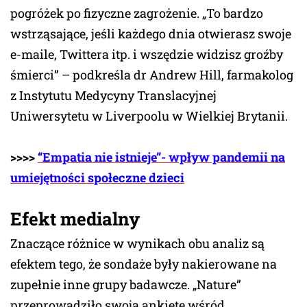
pogróżek po fizyczne zagrożenie. „To bardzo
wstrząsające, jeśli każdego dnia otwierasz swoje
e-maile, Twittera itp. i wszędzie widzisz groźby
śmierci” – podkreśla dr Andrew Hill, farmakolog
z Instytutu Medycyny Translacyjnej
Uniwersytetu w Liverpoolu w Wielkiej Brytanii.
>>>>
“Empatia nie istnieje”- wpływ pandemii na
umiejętności s
połeczne dzieci
Efekt medialny
Znaczące różnice w wynikach obu analiz są
efektem tego, że sondaże były nakierowane na
zupełnie inne grupy badawcze. „Nature”
przeprowadziło swoją ankietę wśród