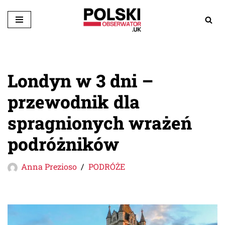
Przejdź
do
treści
Londyn w 3 dni –
przewodnik dla
spragnionych wrażeń
podróżników
Anna Prezioso
PODRÓŻE