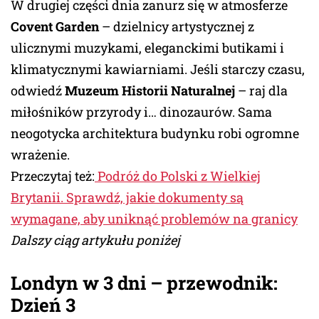
W drugiej części dnia zanurz się w atmosferze
Covent Garden
– dzielnicy artystycznej z
ulicznymi muzykami, eleganckimi butikami i
klimatycznymi kawiarniami. Jeśli starczy czasu,
odwiedź
Muzeum Historii Naturalnej
– raj dla
miłośników przyrody i… dinozaurów. Sama
neogotycka architektura budynku robi ogromne
wrażenie.
Przeczytaj też:
Podróż do Polski z Wielkiej
Brytanii. Sprawdź, jakie dokumenty są
wymagane, aby uniknąć problemów na granicy
Dalszy ciąg artykułu poniżej
Londyn w 3 dni – przewodnik:
Dzień 3