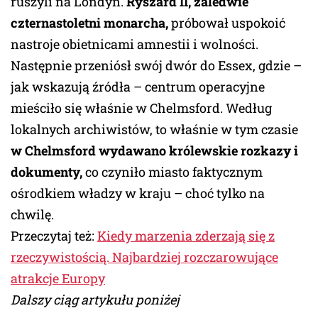
ruszyli na Londyn.
Ryszard II, zaledwie
czternastoletni monarcha,
próbował uspokoić
nastroje obietnicami amnestii i wolności.
Następnie przeniósł swój dwór do Essex, gdzie –
jak wskazują źródła – centrum operacyjne
mieściło się właśnie w Chelmsford. Według
lokalnych archiwistów, to właśnie w tym czasie
w Chelmsford wydawano królewskie rozkazy i
dokumenty,
co czyniło miasto faktycznym
ośrodkiem władzy w kraju – choć tylko na
chwilę.
Przeczytaj też:
Kiedy marzenia zderzają się z
rzeczywistością. Najbardziej rozczarowujące
atrakcje Europy
Dalszy ciąg artykułu poniżej