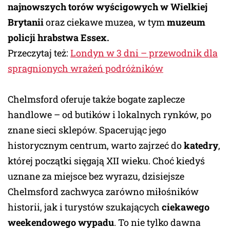
najnowszych torów wyścigowych w Wielkiej
Brytanii
oraz ciekawe muzea, w tym
muzeum
policji hrabstwa Essex.
Przeczytaj też:
Londyn w 3 dni – przewodnik dla
spragnionych wrażeń podróżników
Chelmsford oferuje także bogate zaplecze
handlowe – od butików i lokalnych rynków, po
znane sieci sklepów. Spacerując jego
historycznym centrum, warto zajrzeć do
katedry
,
której początki sięgają XII wieku. Choć kiedyś
uznane za miejsce bez wyrazu, dzisiejsze
Chelmsford zachwyca zarówno miłośników
historii, jak i turystów szukających
ciekawego
weekendowego wypadu
. To nie tylko dawna