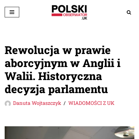
Przejdź
do
treści
Rewolucja w prawie
aborcyjnym w Anglii i
Walii. Historyczna
decyzja parlamentu
Danuta Wojtaszczyk
WIADOMOŚCI Z UK