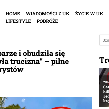
HOME
WIADOMOŚCI Z UK
ŻYCIE W UK
LIFESTYLE
PODRÓŻE
arze i obudziła się
Tr
ła trucizna” – pilne
urystów