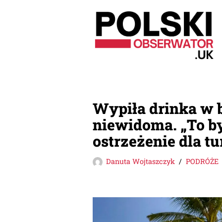
Przejdź
do
treści
Wypiła drinka w b
niewidoma. „To by
ostrzeżenie dla t
Danuta Wojtaszczyk
PODRÓŻE