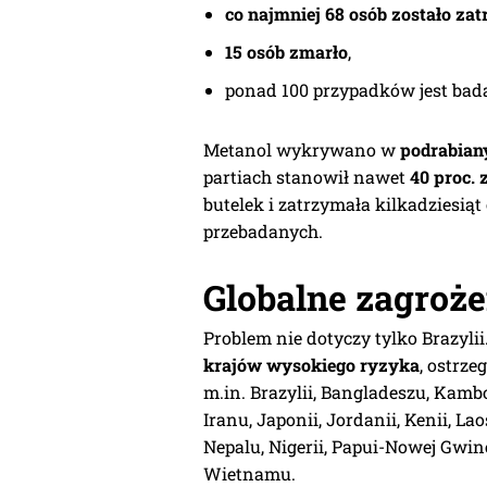
co najmniej 68 osób zostało zat
15 osób zmarło
,
ponad 100 przypadków jest bad
Metanol wykrywano w
podrabian
partiach stanowił nawet
40 proc. 
butelek i zatrzymała kilkadziesiąt 
przebadanych.
Globalne zagroże
Problem nie dotyczy tylko Brazylii
krajów wysokiego ryzyka
, ostrz
m.in. Brazylii, Bangladeszu, Kambo
Iranu, Japonii, Jordanii, Kenii, La
Nepalu, Nigerii, Papui-Nowej Gwinei
Wietnamu.