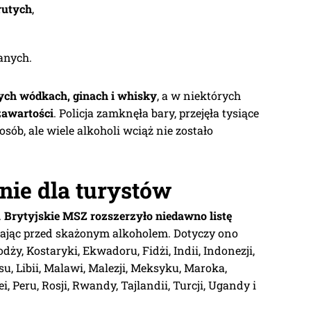
rutych
,
anych.
ych wódkach, ginach i whisky
, a w niektórych
zawartości
. Policja zamknęła bary, przejęła tysiące
osób, ale wiele alkoholi wciąż nie zostało
nie dla turystów
.
Brytyjskie MSZ rozszerzyło niedawno listę
egając przed skażonym alkoholem. Dotyczy ono
dży, Kostaryki, Ekwadoru, Fidżi, Indii, Indonezji,
osu, Libii, Malawi, Malezji, Meksyku, Maroka,
, Peru, Rosji, Rwandy, Tajlandii, Turcji, Ugandy i