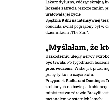
Lekarz dyżurny, widząc skrajną k
leczenie zatrucia
, jeszcze zanim p
uratowała jej życie
.
Spędziła
9 dni na intensywnej tera
obudziła, świat pogrążony był w 
dziennikiem „The Sun”.
„Myślałam, że kto
Uszkodzeniu uległy nerwy wzroko
być trwała
. Po tygodniach leczeni
proc. widzenia
. Widzi jak przez mg
pracy tylko na część etatu.
Przypadek
Radharani Domingos Te
zrobionych na bazie podrobionego
ministerstwa zdrowia Brazylii jes
metanolem w ostatnich latach: