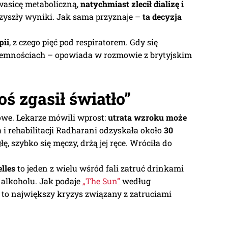
wasicę metaboliczną,
natychmiast zlecił dializę i
rzyszły wyniki. Jak sama przyznaje –
ta decyzja
pii
, z czego pięć pod respiratorem. Gdy się
ciemnościach – opowiada w rozmowie z brytyjskim
ś zgasił światło”
we. Lekarze mówili wprost:
utrata wzroku może
a i rehabilitacji Radharani odzyskała około
30
łę, szybko się męczy, drżą jej ręce. Wróciła do
lles
to jeden z wielu wśród fali zatruć drinkami
 alkoholu. Jak podaje
„The Sun”
według
t to największy kryzys związany z zatruciami