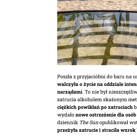
Poszła z przyjaciółmi do baru na 
walczyła o życie na oddziale inte
narządami
. To nie był nieszczęśl
zatrucia alkoholem skażonym me
ciężkich powikłań po zatruciach
b
wydało
nowe ostrzeżenie dla osób
dziennik
The Sun
opublikował wst
przeżyła zatrucie i straciła wzro