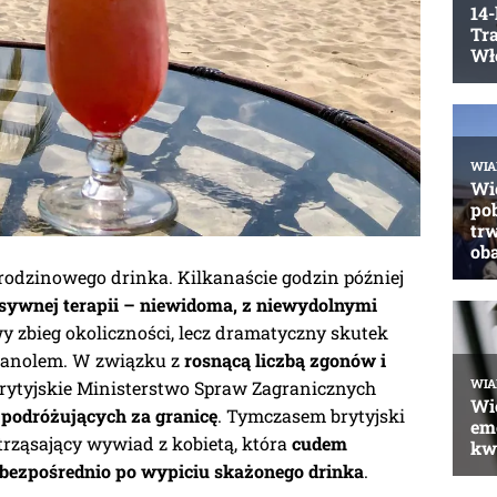
urodzinowego drinka. Kilkanaście godzin później
nsywnej terapii – niewidoma, z niewydolnymi
iwy zbieg okoliczności, lecz dramatyczny skutek
tanolem. W związku z
rosnącą liczbą zgonów i
rytyjskie Ministerstwo Spraw Zagranicznych
 podróżujących za granicę
. Tymczasem brytyjski
rząsający wywiad z kobietą, która
cudem
k bezpośrednio po wypiciu skażonego drinka
.