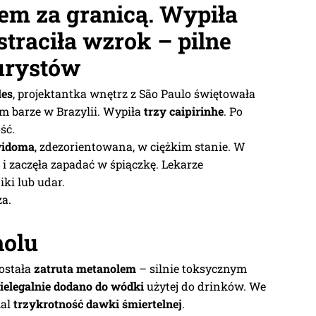
em za granicą. Wypiła
straciła wzrok – pilne
turystów
les
, projektantka wnętrz z São Paulo świętowała
m barze w Brazylii. Wypiła
trzy caipirinhe
. Po
ść.
widoma
, zdezorientowana, w ciężkim stanie. W
 i zaczęła zapadać w śpiączkę. Lekarze
ki lub udar.
za.
holu
ostała
zatruta metanolem
– silnie toksycznym
ielegalnie dodano do wódki
użytej do drinków. We
mal
trzykrotność dawki śmiertelnej
.