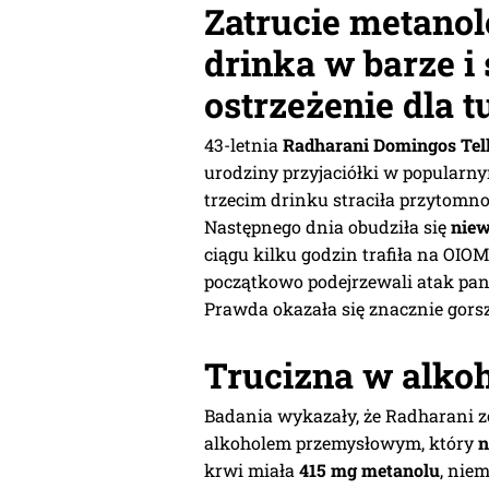
Zatrucie metanol
drinka w barze i 
ostrzeżenie dla 
43-letnia
Radharani Domingos Tel
urodziny przyjaciółki w popularny
trzecim drinku straciła przytomno
Następnego dnia obudziła się
nie
ciągu kilku godzin trafiła na OIOM
początkowo podejrzewali atak pani
Prawda okazała się znacznie gors
Trucizna w alko
Badania wykazały, że Radharani z
alkoholem przemysłowym, który
n
krwi miała
415 mg metanolu
, nie