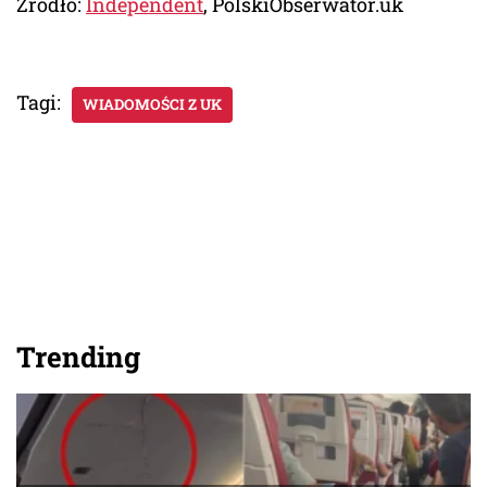
Źródło:
Independent
, PolskiObserwator.uk
Tagi:
WIADOMOŚCI Z UK
Trending