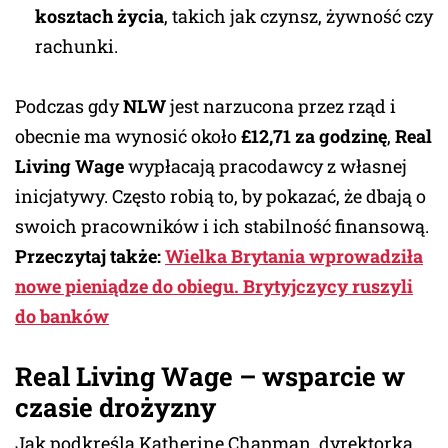
kosztach życia
, takich jak czynsz, żywność czy
rachunki.
Podczas gdy
NLW
jest narzucona przez rząd i
obecnie ma wynosić około
£12,71 za godzinę
,
Real
Living Wage
wypłacają pracodawcy z własnej
inicjatywy. Często robią to, by pokazać, że dbają o
swoich pracowników i ich stabilność finansową.
Przeczytaj także:
Wielka Brytania wprowadziła
nowe pieniądze do obiegu. Brytyjczycy ruszyli
do banków
Real Living Wage – wsparcie w
czasie drożyzny
Jak podkreśla Katherine Chapman, dyrektorka