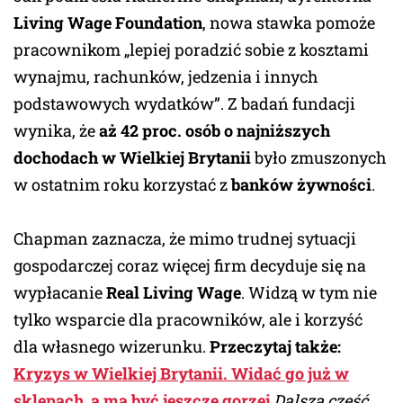
Living Wage Foundation
, nowa stawka pomoże
pracownikom „lepiej poradzić sobie z kosztami
wynajmu, rachunków, jedzenia i innych
podstawowych wydatków”. Z badań fundacji
wynika, że
aż 42 proc. osób o najniższych
dochodach w Wielkiej Brytanii
było zmuszonych
w ostatnim roku korzystać z
banków żywności
.
Chapman zaznacza, że mimo trudnej sytuacji
gospodarczej coraz więcej firm decyduje się na
wypłacanie
Real Living Wage
. Widzą w tym nie
tylko wsparcie dla pracowników, ale i korzyść
dla własnego wizerunku.
Przeczytaj także:
Kryzys w Wielkiej Brytanii. Widać go już w
sklepach, a ma być jeszcze gorzej
Dalsza część