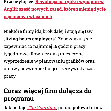
Przeczytaj też:
Rewolucja na rynku wynajmu w
Anglii: sześć nowych zasad, które zmienią życie
najemców i właścicieli
Niektóre firmy idą krok dalej i stają się tzw.
„living hours employers”
. Zobowiązują się
zapewniać co najmniej 16 godzin pracy
tygodniowo. Również dają miesięczne
wyprzedzenie w planowaniu grafików oraz
umowy odzwierciedlające rzeczywisty czas
pracy.
Coraz więcej firm dołącza do
programu
Jak podaje
The Guardian
, ponad
połowa firm z