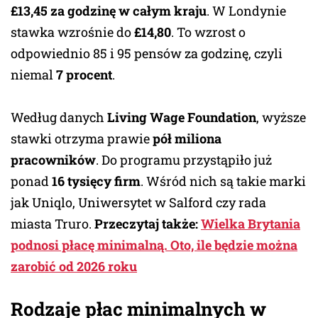
£13,45 za godzinę w całym kraju
. W Londynie
stawka wzrośnie do
£14,80
. To wzrost o
odpowiednio 85 i 95 pensów za godzinę, czyli
niemal
7 procent
.
Według danych
Living Wage Foundation
, wyższe
stawki otrzyma prawie
pół miliona
pracowników
. Do programu przystąpiło już
ponad
16 tysięcy firm
. Wśród nich są takie marki
jak Uniqlo, Uniwersytet w Salford czy rada
miasta Truro.
Przeczytaj także:
Wielka Brytania
podnosi płacę minimalną. Oto, ile będzie można
zarobić od 2026 roku
Rodzaje płac minimalnych w