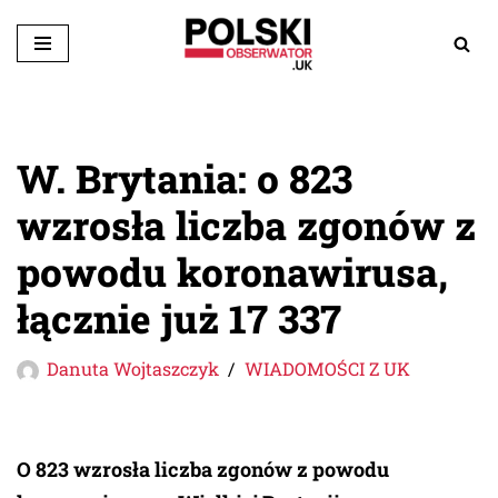
Przejdź
do
treści
W. Brytania: o 823
wzrosła liczba zgonów z
powodu koronawirusa,
łącznie już 17 337
Danuta Wojtaszczyk
WIADOMOŚCI Z UK
O 823 wzrosła liczba zgonów z powodu