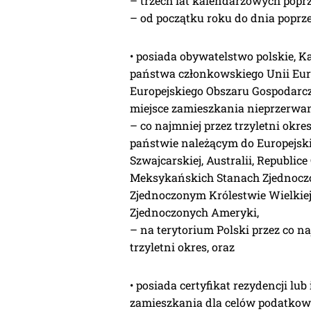
– trzech lat kalendarzowych popr
– od początku roku do dnia poprze
• posiada obywatelstwo polskie, K
państwa członkowskiego Unii Euro
Europejskiego Obszaru Gospodarcze
miejsce zamieszkania nieprzerwan
– co najmniej przez trzyletni okr
państwie należącym do Europejski
Szwajcarskiej, Australii, Republice
Meksykańskich Stanach Zjednoczon
Zjednoczonym Królestwie Wielkiej 
Zjednoczonych Ameryki,
– na terytorium Polski przez co n
trzyletni okres, oraz
• posiada certyfikat rezydencji l
zamieszkania dla celów podatkow