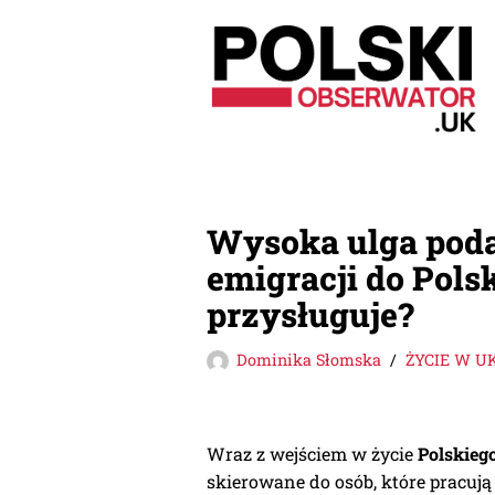
Przejdź
do
treści
Wysoka ulga poda
emigracji do Pols
przysługuje?
Dominika Słomska
ŻYCIE W U
Wraz z wejściem w życie
Polskieg
skierowane do osób, które pracują