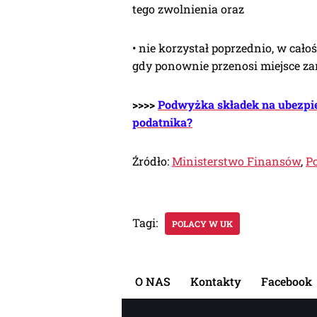
tego zwolnienia oraz
• nie korzystał poprzednio, w cało
gdy ponownie przenosi miejsce za
>>>>
Podwyżka składek na ubezpiec
podatnika?
Źródło:
Ministerstwo Finansów
,
P
Tagi:
POLACY W UK
O NAS
Kontakty
Facebook