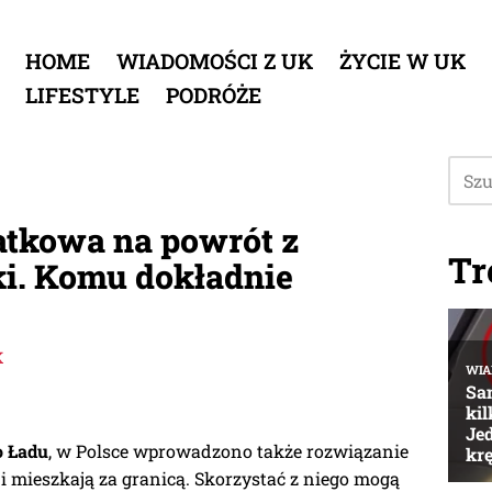
HOME
WIADOMOŚCI Z UK
ŻYCIE W UK
LIFESTYLE
PODRÓŻE
tkowa na powrót z
Tr
ki. Komu dokładnie
K
o Ładu
, w Polsce wprowadzono także rozwiązanie
 i mieszkają za granicą. Skorzystać z niego mogą