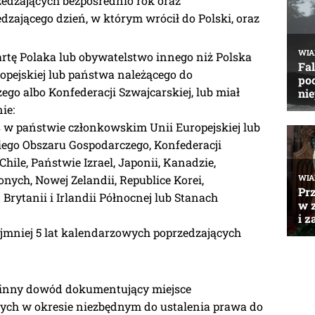
zedzających bezpośrednio rok oraz
dzającego dzień, w którym wrócił do Polski, oraz
artę Polaka lub obywatelstwo innego niż Polska
pejskiej lub państwa należącego do
go albo Konfederacji Szwajcarskiej, lub miał
ie:
es w państwie członkowskim Unii Europejskiej lub
ego Obszaru Gospodarczego, Konfederacji
 Chile, Państwie Izrael, Japonii, Kanadzie,
ych, Nowej Zelandii, Republice Korei,
Brytanii i Irlandii Północnej lub Stanach
ajmniej 5 lat kalendarzowych poprzedzających
ub inny dowód dokumentujący miejsce
ych w okresie niezbędnym do ustalenia prawa do