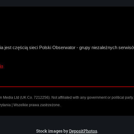
a jest częścią sieci Polski Obserwator - grupy niezależnych serwi
ia
n Media Ltd
(UK Co. 7212256). Not affiliated with any government or political party.
ytania | Wszelkie prawa zastrzeżone.
Stock images by
DepositPhotos
.