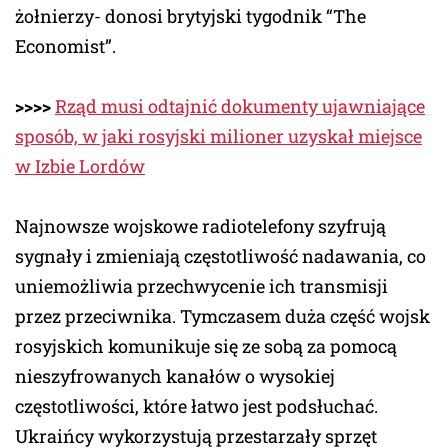
żołnierzy- donosi brytyjski tygodnik “The
Economist”.
>>>>
Rząd musi odtajnić dokumenty ujawniające
sposób, w jaki rosyjski milioner uzyskał miejsce
w Izbie Lordów
Najnowsze wojskowe radiotelefony szyfrują
sygnały i zmieniają częstotliwość nadawania, co
uniemożliwia przechwycenie ich transmisji
przez przeciwnika. Tymczasem duża część wojsk
rosyjskich komunikuje się ze sobą za pomocą
nieszyfrowanych kanałów o wysokiej
częstotliwości, które łatwo jest podsłuchać.
Ukraińcy wykorzystują przestarzały sprzęt