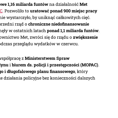
we 1,16 miliarda funtów
na działalność
Met
C
. Pozwoliło to
uratować ponad 900 miejsc pracy
e nie wystarczyło, by uniknąć całkowitych cięć.
rzedni rząd o
chroniczne niedofinansowanie
gnęły w ostatnich latach
ponad 1,1 miliarda funtów
.
rownictwo Met, zwróci się do rządu o
zwiększenie
dczas przeglądu wydatków w czerwcu.
współpracę z
Ministerstwem Spraw
dynu
i
biurem ds. policji i przestępczości (MOPAC)
.
go i długofalowego planu finansowego
, który
e działania policyjne bez konieczności dalszych