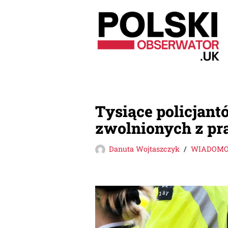
Przejdź
do
treści
Tysiące policjant
zwolnionych z pra
Danuta Wojtaszczyk
WIADOMOŚ