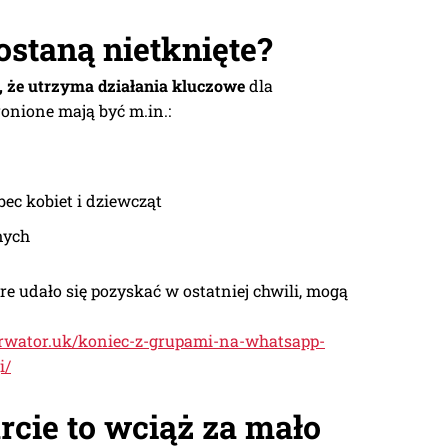
ostaną nietknięte?
, że utrzyma działania kluczowe
dla
nione mają być m.in.:
ec kobiet i dziewcząt
nych
óre udało się pozyskać w ostatniej chwili, mogą
serwator.uk/koniec-z-grupami-na-whatsapp-
i/
cie to wciąż za mało