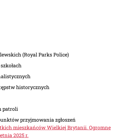
ólewskich (Royal Parks Police)
w szkołach
nalistycznych
stępstw historycznych
 patroli
 punktów przyjmowania zgłoszeń
stkich mieszkańców Wielkiej Brytanii. Ogromne
tnia 2025 r.