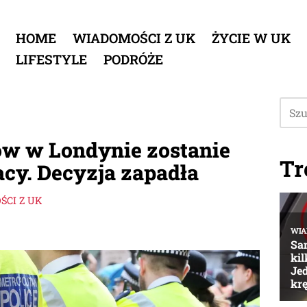
HOME
WIADOMOŚCI Z UK
ŻYCIE W UK
LIFESTYLE
PODRÓŻE
ów w Londynie zostanie
Tr
cy. Decyzja zapadła
CI Z UK