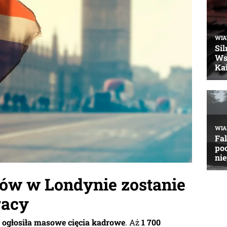
tów w Londynie zostanie
racy
e ogłosiła masowe cięcia kadrowe
. Aż
1 700