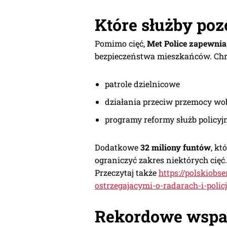
Które służby poz
Pomimo cięć,
Met Police zapewnia
bezpieczeństwa mieszkańców. Chro
patrole dzielnicowe
działania przeciw przemocy wob
programy reformy służb policyj
Dodatkowe
32 miliony funtów
, kt
ograniczyć zakres niektórych cięć.
Przeczytaj także
https://polskiob
ostrzegajacymi-o-radarach-i-policj
Rekordowe wspar