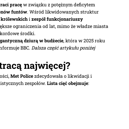
raci pracę
w związku z potężnym deficytem
ionów funtów
. Wśród likwidowanych struktur
 królewskich
i
zespół funkcjonariuszy
iększe ograniczenia od lat, mimo że władze miasta
rekordowe środki.
igantyczną dziurą w budżecie
, która w 2025 roku
nformuje BBC.
Dalsza część artykułu poniżej
tracą najwięcej?
ości,
Met Police
zdecydowała o likwidacji i
listycznych zespołów.
Lista cięć obejmuje
: