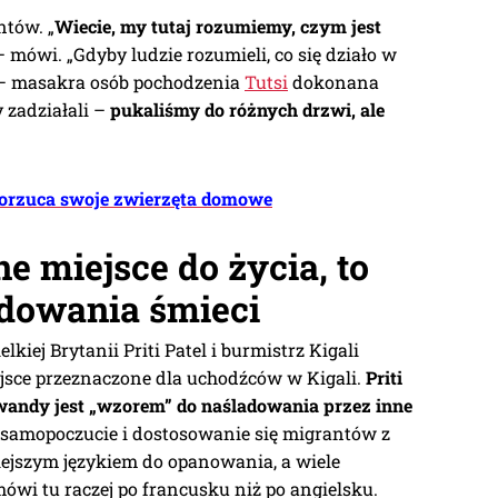
tów. „
Wiecie, my tutaj rozumiemy, czym jest
– mówi. „Gdyby ludzie rozumieli, co się działo w
 – masakra osób pochodzenia
Tutsi
dokonana
y zadziałali –
pukaliśmy do różnych drzwi, ale
porzuca swoje zwierzęta domowe
e miejsce do życia, to
ładowania śmieci
iej Brytanii Priti Patel i burmistrz Kigali
jsce przeznaczone dla uchodźców w Kigali.
Priti
a Rwandy jest „wzorem” do naśladowania przez inne
 samopoczucie i dostosowanie się migrantów z
iejszym językiem do opanowania, a wiele
ówi tu raczej po francusku niż po angielsku.