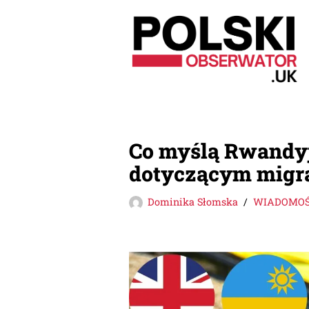
Przejdź
do
treści
Co myślą Rwandyjc
dotyczącym migr
Dominika Słomska
WIADOMOŚC