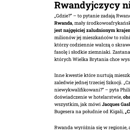
Rwandyjczycy ni
„Gdzie?” – to pytanie zadają Rwan
Rwanda
, mały środkowoafrykańsk
jest najgęściej zaludnionym kraje
milionów jej mieszkańców to roln
którzy codziennie walczą o skraw
fasolę i słodkie ziemniaki. Zastana
których Wielka Brytania chce wysła
Inne kwestie które nurtują mieszk
zaledwie jednej trzeciej Szkocji. 
niewykwalifikowani?” – pyta Philipp
doświadczenie w hotelarstwie,
ob
wszystkim, jak mówi
Jacques Ga
Bugesera na południe od Kigali,
„C
Rwanda wyróżnia się w regionie,