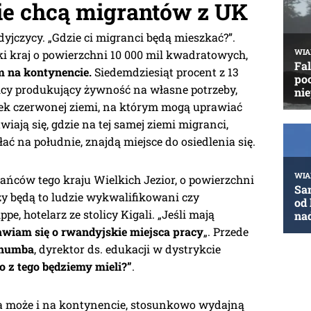
e chcą migrantów z UK
dyjczycy. „Gdzie ci migranci będą mieszkać?”.
i kraj o powierzchni 10 000 mil kwadratowych,
m na kontynencie.
Siedemdziesiąt procent z 13
icy produkujący żywność na własne potrzeby,
ek czerwonej ziemi, na którym mogą uprawiać
wiają się, gdzie na tej samej ziemi migranci,
ć na południe, znajdą miejsce do osiedlenia się.
ańców tego kraju Wielkich Jezior, o powierzchni
„Czy będą to ludzie wykwalifikowani czy
e, hotelarz ze stolicy Kigali. „Jeśli mają
awiam się o rwandyjskie miejsca pracy
„. Przede
shumba
, dyrektor ds. edukacji w dystrykcie
o z tego będziemy mieli?”
.
 a może i na kontynencie, stosunkowo wydajną