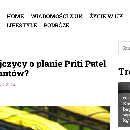
HOME
WIADOMOŚCI Z UK
ŻYCIE W UK
LIFESTYLE
PODRÓŻE
zycy o planie Priti Patel
Tr
antów?
I Z UK