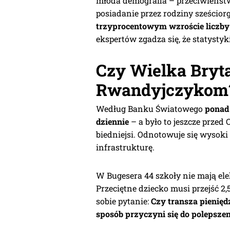
młoda demografia – przeciwieństwo
posiadanie przez rodziny sześcior
trzyprocentowym wzroście liczby
ekspertów zgadza się, że statystyk
Czy Wielka Bryt
Rwandyjczykom
Według Banku Światowego
ponad 
dziennie
– a było to jeszcze przed C
biedniejsi. Odnotowuje się wysok
infrastrukturę.
W Bugesera 44 szkoły nie mają elek
Przeciętne dziecko musi przejść 2,
sobie pytanie:
Czy transza pienię
sposób przyczyni się do poleps