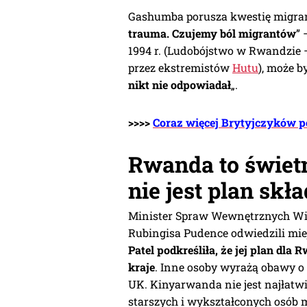
Gashumba porusza kwestię migran
trauma. Czujemy ból migrantów
” 
1994 r. (Ludobójstwo w Rwandzie
przez ekstremistów
Hutu
), może b
nikt nie odpowiadał
„.
>>>>
Coraz więcej Brytyjczyków 
Rwanda to świetn
nie jest plan sk
Minister Spraw Wewnętrznych Wielk
Rubingisa Pudence odwiedzili mie
Patel podkreśliła, że jej plan dl
kraje
. Inne osoby wyrażą obawy o
UK. Kinyarwanda nie jest najłatw
starszych i wykształconych osób m