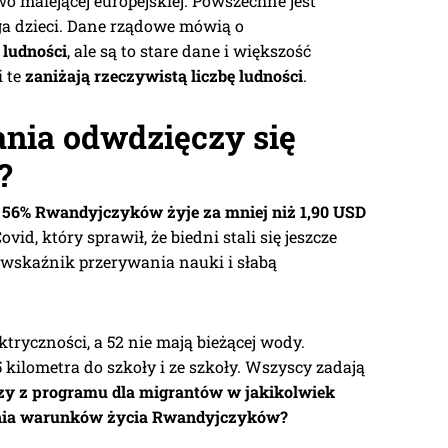
 malejącej europejskiej. Powszechne jest
ga dzieci. Dane rządowe mówią o
 ludności
, ale są to stare dane i większość
i te
zaniżają rzeczywistą liczbę ludności
.
ania odwdzięczy się
?
56% Rwandyjczyków żyje za mniej niż 1,90 USD
ovid, który sprawił, że biedni stali się jeszcze
i wskaźnik przerywania nauki i słabą
tryczności, a 52 nie mają bieżącej wody.
5 kilometra do szkoły i ze szkoły. Wszyscy zadają
dzy z programu dla migrantów w jakikolwiek
zenia warunków życia Rwandyjczyków?