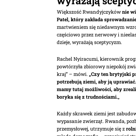
wyrażają scept
Większość Rwandyjczyków
nie w
Patel, który zakłada sprowadzanie
martwieniem się niedawnym wzro
częściowo przez nerwowy i nieelas
dzieje, wyrażają sceptycyzm.
Rachel Nyiracumi, kierownik prog
powtórzyła zbiorowy niepokój zwi
kraj” – mówi.
„Czy ten brytyjski
potrzebują ziemi, aby ją uprawiać
mamy tutaj możliwości, aby zreal
boryka się z trudnościami.
„
Każdy skrawek ziemi jest zabudo
wypasanie zwierząt. Rwanda, poz
przemysłowej, utrzymuje się z
roln