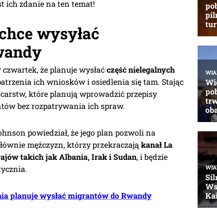
t ich zdanie na ten temat!
 chce wysyłać
wandy
czwartek, że planuje wysłać
część
nielegalnych
atrzenia ich wniosków i osiedlenia się tam. Stając
carstw, które planują wprowadzić przepisy
tów bez rozpatrywania ich spraw.
son powiedział, że jego plan pozwoli na
głównie mężczyzn, którzy przekraczają
kanał La
jów takich jak Albania, Irak i Sudan
, i będzie
stycznia.
nia planuje wysłać migrantów do Rwandy