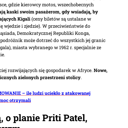
ejsce, gdzie kierowcy motos, wszechobecnych
ają kaski swoim pasażerom, gdy wsiadają, by
ających Kigali
(ceny biletów są ustalane w
ię wjedzie i zjedzie). W przeciwieństwie do
ąsiada, Demokratycznej Republiki Konga,
podróżnik może dotrzeć do wszystkich jej granic
igala), miasta wybranego w 1962 r. specjalnie ze
ie.
ciej rozwijających się gospodarek w Afryce.
Nowe,
icznych zielonych przestrzeni stolicy
.
WANIE – ile ludzi uciekło z atakowanej
pomoc otrzymali
 o planie Priti Patel,