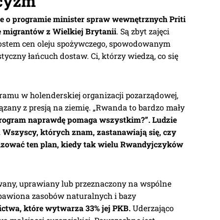
ycyzm
ie o programie minister spraw wewnętrznych Priti
 migrantów z Wielkiej Brytanii
. Są zbyt zajęci
stem cen oleju spożywczego, spowodowanym
tyczny łańcuch dostaw. Ci, którzy wiedzą, co się
ramu w holenderskiej organizacji pozarządowej,
ązany z presją na ziemię. „Rwanda to bardzo mały
 program naprawdę pomaga wszystkim?”. Ludzie
. Wszyscy, których znam, zastanawiają się, czy
izować ten plan, kiedy tak wielu Rwandyjczyków
wany, uprawiany lub przeznaczony na wspólne
bawiona zasobów naturalnych i bazy
ictwa, które wytwarza 33% jej PKB.
Uderzająco