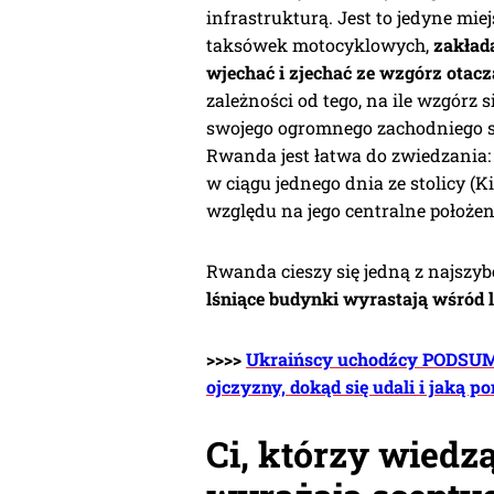
infrastrukturą. Jest to jedyne mi
taksówek motocyklowych,
zakład
wjechać i zjechać ze wzgórz otacz
zależności od tego, na ile wzgórz s
swojego ogromnego zachodniego s
Rwanda jest łatwa do zwiedzania: 
w ciągu jednego dnia ze stolicy (K
względu na jego centralne położen
Rwanda cieszy się jedną z najszyb
lśniące budynki wyrastają wśród l
>>>>
Ukraińscy uchodźcy PODSUMO
ojczyzny, dokąd się udali i jaką 
Ci, którzy wiedzą,