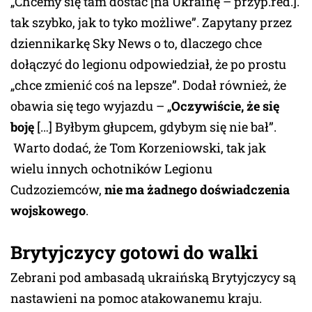
„Chcemy się tam dostać [na Ukrainę – przyp.red.].
tak szybko, jak to tyko możliwe”. Zapytany przez
dziennikarkę Sky News o to, dlaczego chce
dołączyć do legionu odpowiedział, że po prostu
„chce zmienić coś na lepsze”. Dodał również, że
obawia się tego wyjazdu – „
Oczywiście, że się
boję
[…] Byłbym głupcem, gdybym się nie bał”.
Warto dodać, że Tom Korzeniowski, tak jak
wielu innych ochotników Legionu
Cudzoziemców,
nie ma żadnego doświadczenia
wojskowego
.
Brytyjczycy gotowi do walki
Zebrani pod ambasadą ukraińską Brytyjczycy są
nastawieni na pomoc atakowanemu kraju.