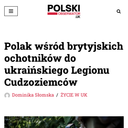
Przejdź
do
treści
Polak wśród brytyjskich
ochotników do
ukraińskiego Legionu
Cudzoziemców
Dominika Słomska
ŻYCIE W UK