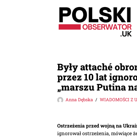
Przejdź
do
treści
Były attaché obro
przez 10 lat ignor
„marszu Putina n
Anna Dębska
WIADOMOŚCI Z 
Ostrzeżenia przed wojną na Ukrai
ignorował ostrzeżenia, mówiące ż