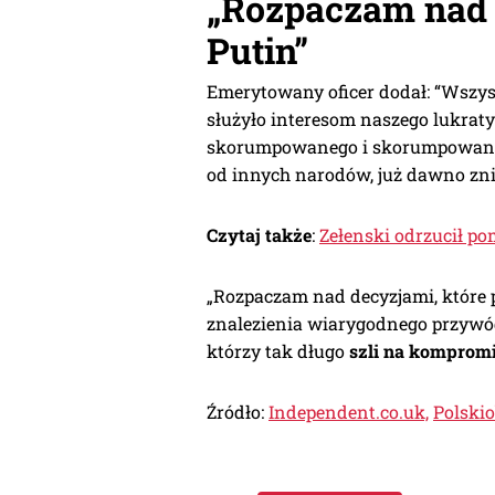
„Rozpaczam nad d
Putin”
Emerytowany oficer dodał: “Wszy
służyło interesom naszego lukraty
skorumpowanego i skorumpowaneg
od innych narodów, już dawno zni
Czytaj także
:
Zełenski odrzucił p
„Rozpaczam nad decyzjami, które p
znalezienia wiarygodnego przywód
którzy tak długo
szli na kompromi
Źródło:
Independent.co.uk,
Polski