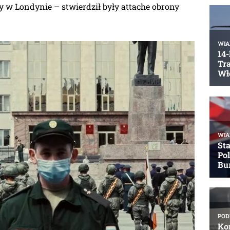
y w Londynie – stwierdził były attache obrony