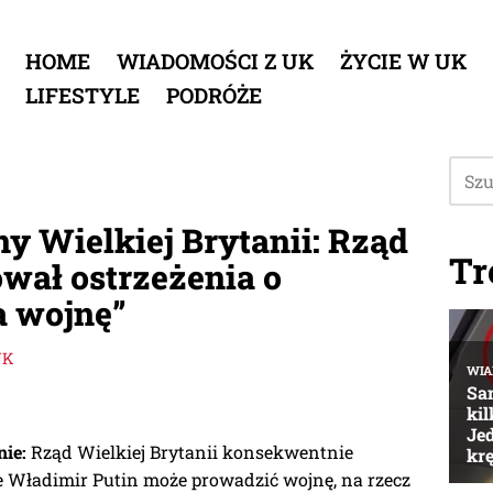
HOME
WIADOMOŚCI Z UK
ŻYCIE W UK
LIFESTYLE
PODRÓŻE
ny Wielkiej Brytanii: Rząd
Tr
ował ostrzeżenia o
a wojnę”
UK
nie:
Rząd Wielkiej Brytanii konsekwentnie
e Władimir Putin może prowadzić wojnę, na rzecz