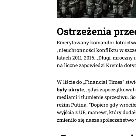
Ostrzeżenia prze
Emerytowany komandor lotnictwa Ca
„nieuchronności konfliktu w szcze
latach 2011-2016. „Długi, mroczny
na liczne zapowiedzi Kremla dotyc
W liście do „Financial Times” stwi
były ukryte
„, gdyż zapoczątkował 
mediami i tłumienie sprzeciwu. Sc
reżim Putina. “Dopiero gdy wrócił
wyjścia z UE, manewr, który dod
zmieniło się nasze społeczeństwo 