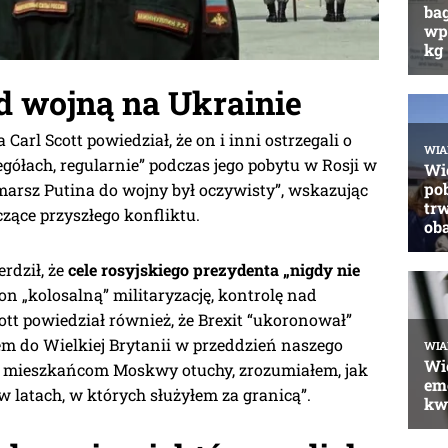
d wojną na Ukrainie
rl Scott powiedział, że on i inni ostrzegali o
gółach, regularnie” podczas jego pobytu w Rosji w
 marsz Putina do wojny był oczywisty”, wskazując
zące przyszłego konfliktu.
erdził, że
cele rosyjskiego prezydenta „nigdy nie
on „kolosalną” militaryzację, kontrolę nad
ott powiedział również, że Brexit “ukoronował”
em do Wielkiej Brytanii w przeddzień naszego
ał mieszkańcom Moskwy otuchy, zrozumiałem, jak
w latach, w których służyłem za granicą”.