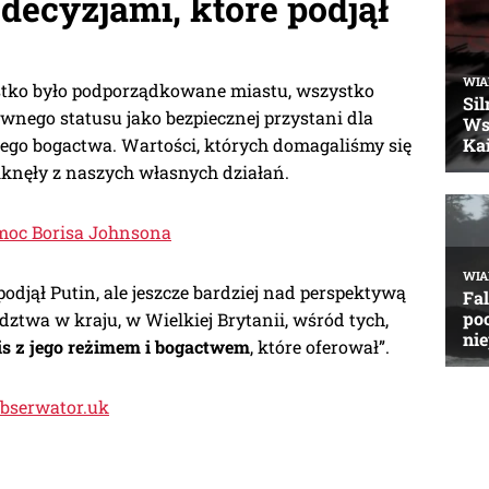
ecyzjami, które podjął
stko było podporządkowane miastu, wszystko
wnego statusu jako bezpiecznej przystani dla
o bogactwa. Wartości, których domagaliśmy się
knęły z naszych własnych działań.
omoc Borisa Johnsona
odjął Putin, ale jeszcze bardziej nad perspektywą
ztwa w kraju, w Wielkiej Brytanii, wśród tych,
s z jego reżimem i bogactwem
, które oferował”.
obserwator.uk