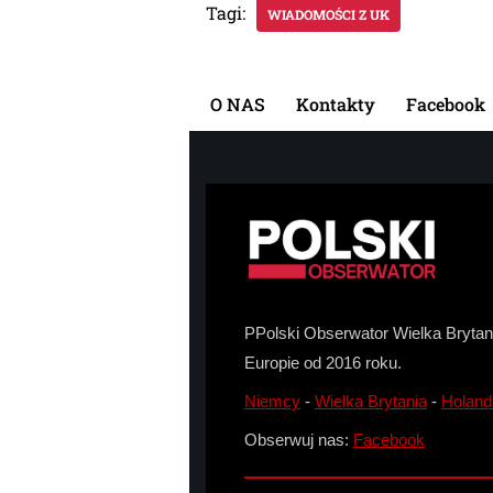
Tagi:
WIADOMOŚCI Z UK
O NAS
Kontakty
Facebook
PPolski Obserwator Wielka Brytani
Europie od 2016 roku.
Niemcy
-
Wielka Brytania
-
Holand
Obserwuj nas:
Facebook