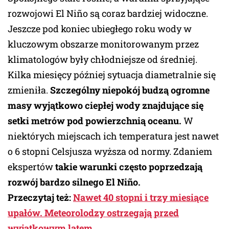
rozwojowi El Niño są coraz bardziej widoczne.
Jeszcze pod koniec ubiegłego roku wody w
kluczowym obszarze monitorowanym przez
klimatologów były chłodniejsze od średniej.
Kilka miesięcy później sytuacja diametralnie się
zmieniła.
Szczególny niepokój budzą ogromne
masy wyjątkowo ciepłej wody znajdujące się
setki metrów pod powierzchnią oceanu.
W
niektórych miejscach ich temperatura jest nawet
o 6 stopni Celsjusza wyższa od normy. Zdaniem
ekspertów
takie warunki często poprzedzają
rozwój bardzo silnego El Niño.
Przeczytaj też:
Nawet 40 stopni i trzy miesiące
upałów. Meteorolodzy ostrzegają przed
wyjątkowym latem