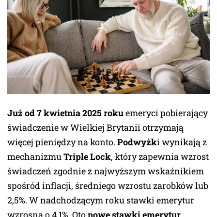
Już
od 7 kwietnia 2025 roku
emeryci pobierający
świadczenie w Wielkiej Brytanii otrzymają
więcej pieniędzy na konto.
Podwyżk
i wynikają z
mechanizmu
Triple Lock
, który zapewnia wzrost
świadczeń zgodnie z najwyższym wskaźnikiem
spośród inflacji, średniego wzrostu zarobków lub
2,5%. W nadchodzącym roku stawki emerytur
wzrosną o 4,1%. Oto
nowe stawki emerytur