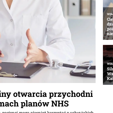
ny otwarcia przychodni
amach planów NHS
, pacjenci mogą również korzystać z usług takich