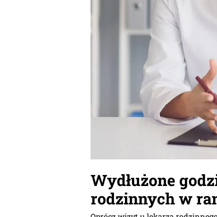
Wydłużone godzi
rodzinnych w r
Oprócz wizyt u lekarza rodzinnego