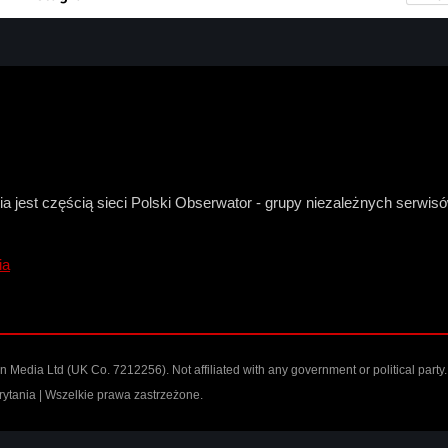
a jest częścią sieci Polski Obserwator - grupy niezależnych serwi
ia
n Media Ltd
(UK Co. 7212256). Not affiliated with any government or political party.
ytania | Wszelkie prawa zastrzeżone.