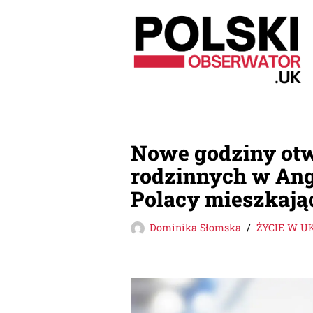
Przejdź
do
treści
Nowe godziny otw
rodzinnych w Ang
Polacy mieszkając
Dominika Słomska
ŻYCIE W U