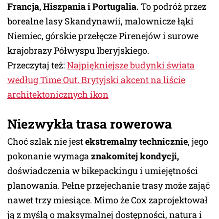
Francja, Hiszpania i Portugalia.
To podróż przez
borealne lasy Skandynawii, malownicze łąki
Niemiec, górskie przełęcze Pirenejów i surowe
krajobrazy Półwyspu Iberyjskiego.
Przeczytaj też:
Najpiękniejsze budynki świata
według Time Out. Brytyjski akcent na liście
architektonicznych ikon
Niezwykła trasa rowerowa
Choć szlak nie jest
ekstremalny technicznie
, jego
pokonanie wymaga
znakomitej kondycji,
doświadczenia w bikepackingu i umiejętności
planowania. Pełne przejechanie trasy może zająć
nawet trzy miesiące. Mimo że Cox zaprojektował
ją z myślą o maksymalnej dostępności, natura i