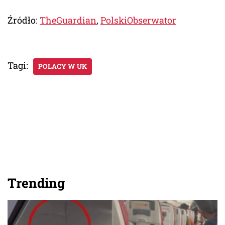
Źródło:
TheGuardian
,
PolskiObserwator
Tagi:
POLACY W UK
Trending