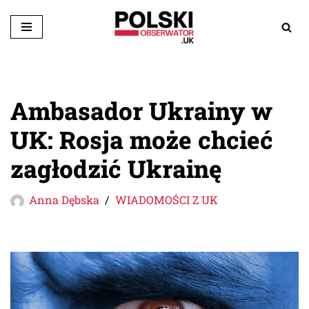
Przejdź
do
treści
Ambasador Ukrainy w
UK: Rosja może chcieć
zagłodzić Ukrainę
Anna Dębska
WIADOMOŚCI Z UK