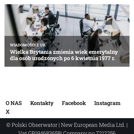
O NAS
Kontakty
Facebook
Instagram
X
© Polski Obserwator | New European Media Ltd. |
Vat GB194683658| Company no.7212256