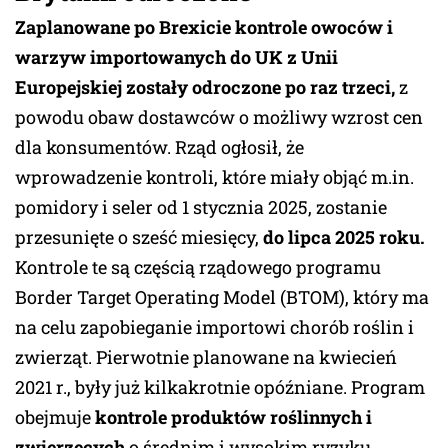
Zaplanowane po Brexicie kontrole owoców i
warzyw importowanych do UK z Unii
Europejskiej zostały odroczone po raz trzeci,
z
powodu obaw dostawców o możliwy wzrost cen
dla konsumentów. Rząd ogłosił, że
wprowadzenie kontroli, które miały objąć m.in.
pomidory i seler od 1 stycznia 2025, zostanie
przesunięte o sześć miesięcy,
do lipca 2025 roku.
Kontrole te są częścią rządowego programu
Border Target Operating Model (BTOM), który ma
na celu zapobieganie importowi chorób roślin i
zwierząt. Pierwotnie planowane na kwiecień
2021 r., były już kilkakrotnie opóźniane. Program
obejmuje
kontrole produktów roślinnych i
zwierzęcych
o średnim i wysokim ryzyku,