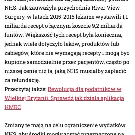
NHS. Jak zauważyła przychodnia River View
Surgery, w latach 2015-2016 lekarze wystawili 1,1
miliarda recept o łącznym koszcie 9,2 miliarda
funtów. Większość tych recept była konieczna,
jednak wiele dotyczyło leków, produktów lub
zabiegów, które nie wymagają recepty i mogą być
kupione samodzielnie przez pacjentów, często po
niższej cenie niż ta, jaką NHS musiałby zapłacić
za refundację.
Przeczytaj także:
Rewolucja dla podatników w
Wielkiej Brytanii. Sprawdź jak działa aplikacja
HMRC
Zmiany te mają na celu ograniczenie wydatków
NHS, aby środki mogły zostać przeznaczone na