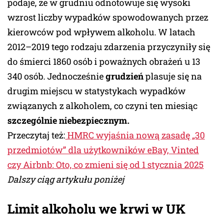
podaje, że w grudniu odnotowuje się wysoki
wzrost liczby wypadków spowodowanych przez
kierowców pod wpływem alkoholu. W latach
2012–2019 tego rodzaju zdarzenia przyczyniły się
do śmierci 1860 osób i poważnych obrażeń u 13
340 osób. Jednocześnie
grudzień
plasuje się na
drugim miejscu w statystykach wypadków
związanych z alkoholem, co czyni ten miesiąc
szczególnie niebezpiecznym.
Przeczytaj też:
HMRC wyjaśnia nową zasadę „30
przedmiotów” dla użytkowników eBay, Vinted
czy Airbnb: Oto, co zmieni się od 1 stycznia 2025
Dalszy ciąg artykułu poniżej
Limit alkoholu we krwi w UK