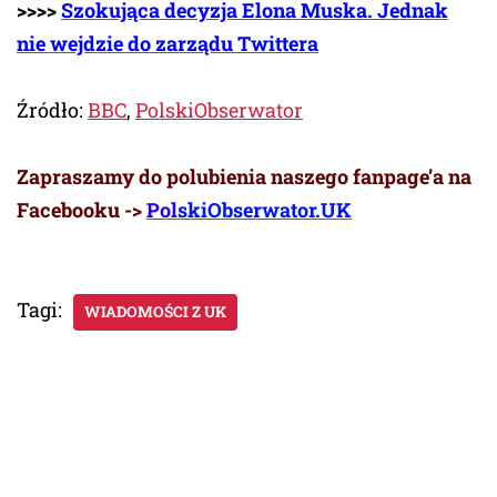
>>>>
Szokująca decyzja Elona Muska. Jednak
nie wejdzie do zarządu Twittera
Źródło:
BBC
,
PolskiObserwator
Zapraszamy do polubienia naszego fanpage’a na
Facebooku ->
Pol
skiObserwator.UK
Tagi:
WIADOMOŚCI Z UK