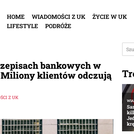
HOME
WIADOMOŚCI Z UK
ŻYCIE W UK
LIFESTYLE
PODRÓŻE
rzepisach bankowych w
Tr
: Miliony klientów odczują
CI Z UK