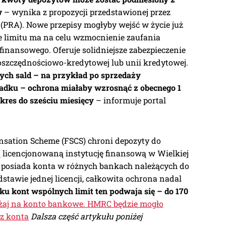
w
– wynika z propozycji przedstawionej przez
PRA). Nowe przepisy mogłyby wejść w życie już
e limitu ma na celu wzmocnienie zaufania
finansowego. Oferuje solidniejsze zabezpieczenie
szczędnościowo-kredytowej lub unii kredytowej.
h sald – na przykład po sprzedaży
adku – ochrona miałaby wzrosnąć z obecnego 1
okres do sześciu miesięcy
– informuje portal
nsation Scheme (FSCS) chroni depozyty do
ą licencjonowaną instytucję finansową w Wielkiej
ent posiada konta w różnych bankach należących do
odstawie jednej licencji, całkowita ochrona nadal
u kont wspólnych limit ten podwaja się – do 170
aj na konto bankowe. HMRC będzie mogło
 z konta
Dalsza część artykułu poniżej