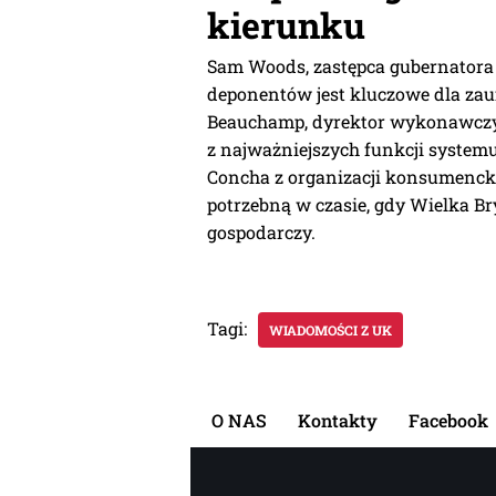
kierunku
Sam Woods, zastępca gubernatora
deponentów jest kluczowe dla za
Beauchamp, dyrektor wykonawczy F
z najważniejszych funkcji systemu
Concha z organizacji konsumencki
potrzebną w czasie, gdy Wielka B
gospodarczy.
Tagi:
WIADOMOŚCI Z UK
O NAS
Kontakty
Facebook