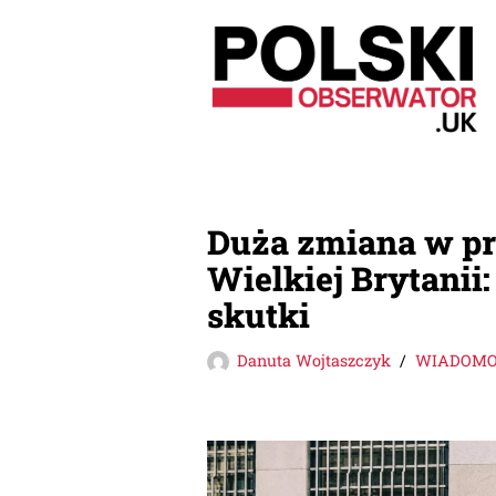
Przejdź
do
treści
Duża zmiana w p
Wielkiej Brytanii
skutki
Danuta Wojtaszczyk
WIADOMOŚ