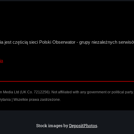
a jest częścią sieci Polski Obserwator - grupy niezależnych serwi
ia
n Media Ltd
(UK Co. 7212256). Not affiliated with any government or political party.
ytania | Wszelkie prawa zastrzeżone.
Stock images by
DepositPhotos
.