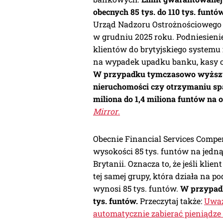
obecnych 85 tys. do 110 tys. funtó
Urząd Nadzoru Ostrożnościowego (
w grudniu 2025 roku. Podniesieni
klientów do brytyjskiego systemu 
na wypadek upadku banku, kasy o
W przypadku tymczasowo wyższyc
nieruchomości czy otrzymaniu sp
miliona do 1,4 miliona funtów na 
Mirror
.
Obecnie Financial Services Compe
wysokości 85 tys. funtów na jedn
Brytanii. Oznacza to, że jeśli kli
tej samej grupy, która działa na p
wynosi 85 tys. funtów.
W przypadk
tys. funtów.
Przeczytaj także:
Uważ
automatycznie zabierać pieniądze