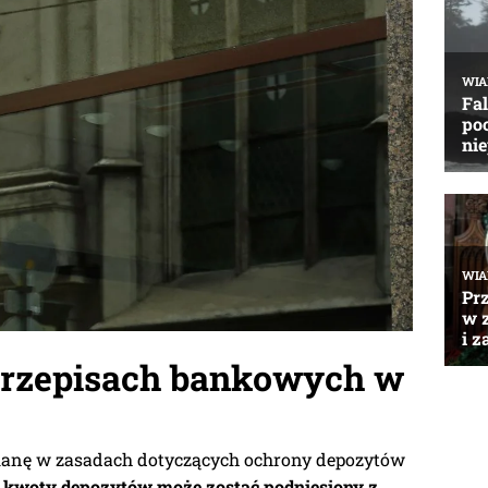
przepisach bankowych w
ianę w zasadach dotyczących ochrony depozytów
 kwoty depozytów może zostać podniesiony z