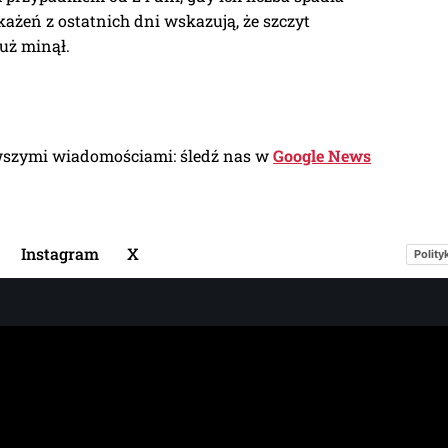
każeń z ostatnich dni wskazują, że szczyt
uż minął.
wszymi wiadomościami: śledź nas w
Google News
Instagram
X
Polity