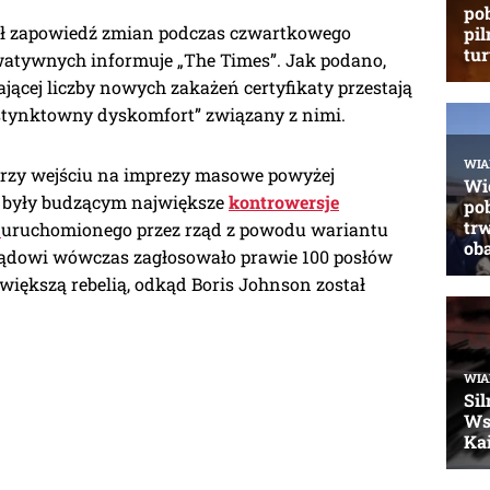
żył zapowiedź zmian podczas czwartkowego
watywnych informuje „The Times”. Jak podano,
ającej liczby nowych zakażeń certyfikaty przestają
instynktowny dyskomfort” związany z nimi.
zy wejściu na imprezy masowe powyżej
, były budzącym największe
kontrowersje
,
uruchomionego przez rząd z powodu wariantu
ądowi wówczas zagłosowało prawie 100 posłów
większą rebelią, odkąd Boris Johnson został