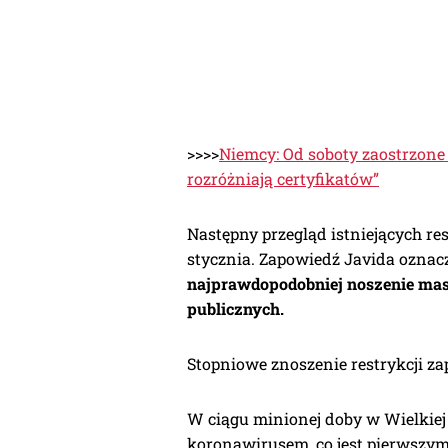
>>>>
Niemcy: Od soboty zaostrzone r
rozróżniają certyfikatów”
Następny przegląd istniejących re
stycznia. Zapowiedź Javida oznac
najprawdopodobniej noszenie mas
publicznych.
Stopniowe znoszenie restrykcji za
W ciągu minionej doby w Wielkiej
koronawirusem, co jest pierwszym 