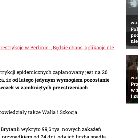
estrykcje w Berlinie. „Będzie chaos, aplikacje nie
strykcji epidemicznych zaplanowany jest na 26
za, że
od lutego jedynym wymogiem pozostanie
eczek w zamkniętych przestrzeniach
powiedziały także Walia i Szkocja.
 Brytanii wykryto 99,6 tys. nowych zakażeń
przypadkiem od 24 dni, gdy ich liczba spadła