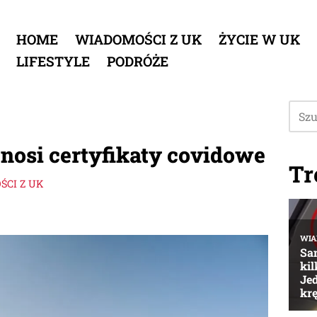
HOME
WIADOMOŚCI Z UK
ŻYCIE W UK
LIFESTYLE
PODRÓŻE
nosi certyfikaty covidowe
Tr
CI Z UK