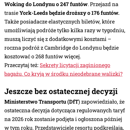
Woking do Londynu o 247 funtów
. Przejazd na
trasie
York-Leeds będzie droższy o 176 funtów.
Także posiadacze elastycznych biletów, które
umożliwiają podróże tylko kilka razy w tygodniu,
muszą liczyć się z dodatkowymi kosztami –
roczna podróż z Cambridge do Londynu będzie
kosztować o 268 funtów więcej.
Przeczytaj też:
Sekrety licytacji zaginionego
bagażu. Co kryją w środku nieodebrane walizki?
Jeszcze bez ostatecznej decyzji
Ministerstwo Transportu (DfT
) zapowiedziało, że
ostateczna decyzja dotycząca regulowanych taryf
na 2026 rok zostanie podjęta i ogłoszona później
w tym roku. Przedstawiciele resortu podkreślają,