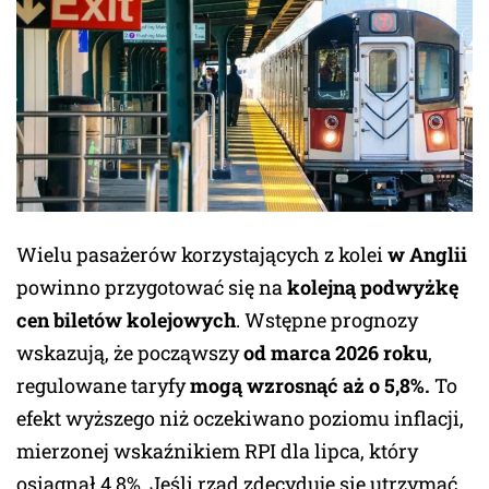
Wielu pasażerów korzystających z kolei
w Anglii
powinno przygotować się na
kolejną podwyżkę
cen biletów kolejowych
. Wstępne prognozy
wskazują, że począwszy
od marca 2026 roku
,
regulowane taryfy
mogą wzrosnąć aż o 5,8%.
To
efekt wyższego niż oczekiwano poziomu inflacji,
mierzonej wskaźnikiem RPI dla lipca, który
osiągnął 4,8%. Jeśli rząd zdecyduje się utrzymać