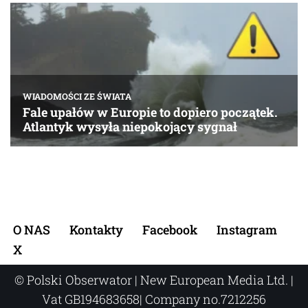
O NAS
Kontakty
Facebook
Instagram
X
© Polski Obserwator | New European Media Ltd. |
Vat GB194683658| Company no.7212256