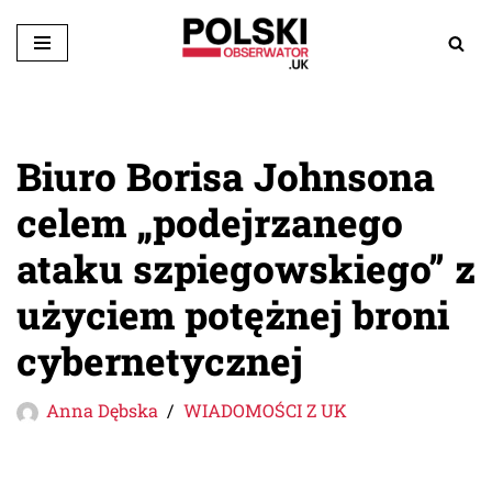
Przejdź
do
treści
Biuro Borisa Johnsona
celem „podejrzanego
ataku szpiegowskiego” z
użyciem potężnej broni
cybernetycznej
Anna Dębska
WIADOMOŚCI Z UK