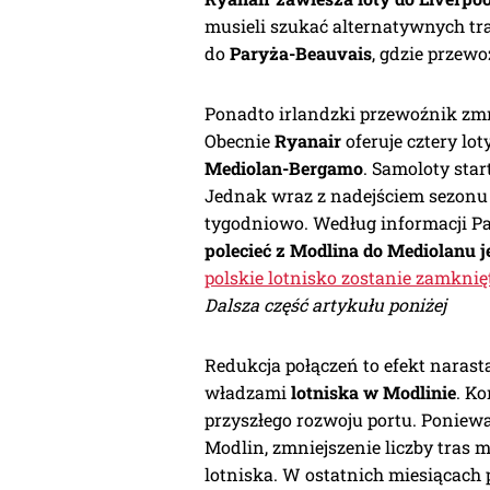
musieli szukać alternatywnych tr
do
Paryża-Beauvais
, gdzie przewo
Ponadto irlandzki przewoźnik zmn
Obecnie
Ryanair
oferuje cztery lo
Mediolan-Bergamo
. Samoloty star
Jednak wraz z nadejściem sezonu 
tygodniowo. Według informacji P
polecieć z Modlina do Mediolanu je
polskie lotnisko zostanie zamknię
Dalsza część artykułu poniżej
Redukcja połączeń to efekt naras
władzami
lotniska w Modlinie
. Ko
przyszłego rozwoju portu. Poniew
Modlin, zmniejszenie liczby tras 
lotniska. W ostatnich miesiącach 