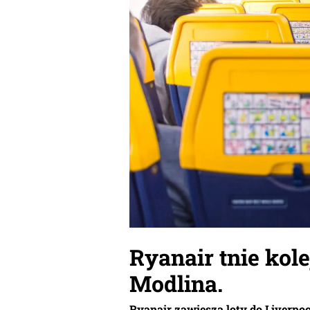
Ryanair tnie kole
Modlina.
Ryanair zawiesza loty do Liverpoo