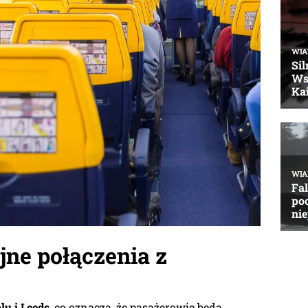
jne połączenia z
lu i Leeds
, co oznacza, że pasażerowie będą