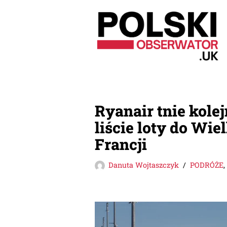
Przejdź
do
treści
Ryanair tnie kolej
liście loty do Wie
Francji
Danuta Wojtaszczyk
PODRÓŻE
,