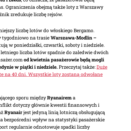
as. Ograniczenia obejmą także loty z Warszawy
źnik zredukuje liczbę rejsów.
iejszy liczbę lotów do włoskiego Bergamo.
ty tygodniowo na trasie
Warszawa-Modlin –
tują w poniedziałki, czwartki, soboty i niedziele.
letniego liczba lotów spadnie do zaledwie dwóch
asażer.com
od kwietnia pasażerowie będą mogli
dynie w piątki i niedziele.
Przeczytaj także:
Duże
te na 40 dni. Wszystkie loty zostaną odwołane
tającego sporu między
Ryanairem
a
nflikt dotyczy głównie kwestii finansowych i
aż
Ryanair
jest jedyną linią lotniczą obsługującą
ma bezpośredni wpływ na statystyki pasażerskie
port regularnie odnotowuje spadki liczby