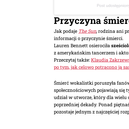
Post udostępnion
Przyczyna śmier
Jak podaje
The Sun
,
rodzina ani pr
informacji o przyczynie śmierci.
Lauren Bennett osierociła
sześcio
z amerykańskim tancerzem i akt
Przeczytaj także:
Klaudia Zakrzews
po tym, jak celowo potrącono ją
Śmierć wokalistki poruszyła fanó
społecznościowych pojawiają się t
udział w utworze, który dla wielu
poprzedniej dekady. Ponad piętnaś
pozostaje jednym z najczęściej r