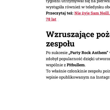
tygodni utrzymywał się na pierws
wystąpiła również w teledysku o
Przeczytaj też:
Nie żyje Sam Neill
78 lat
Wzruszające poż
zespołu
Po sukcesie
„Party Rock Anthem”
zdobył popularność dzięki utwor
wspólnie z
Pitbullem
.
To właśnie członkinie zespołu po
wpisie opublikowanym na Instagr