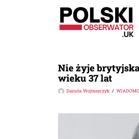
Przejdź
do
treści
Nie żyje brytyjsk
wieku 37 lat
Danuta Wojtaszczyk
WIADOMOŚ