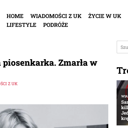
HOME
WIADOMOŚCI Z UK
ŻYCIE W UK
LIFESTYLE
PODRÓŻE
a piosenkarka. Zmarła w
Tr
CI Z UK