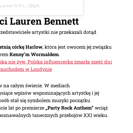
y przez G.R.L. (@grl)
ci Lauren Bennett
zedstawiciele artystki nie przekazali dotąd
letnią córkę Harlow
, która jest owocem jej związku
orem
Kenny’m Wormaldem
.
ka nie żyje. Polska influencerka zmarła sześć dni
 samochodem w Londynie
w na całym świecie. W mediach
ysiące wpisów wspominających artystkę i jej
 osób stał się symbolem muzyki początku
cie lat po premierze
„Party Rock Anthem”
wciąż
ozpoznawalnych tanecznych przebojów XXI wieku.