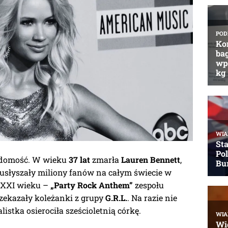
adomość. W wieku
37 lat
zmarła
Lauren Bennett
,
s usłyszały miliony fanów na całym świecie w
 XXI wieku –
„Party Rock Anthem”
zespołu
przekazały koleżanki z grupy
G.R.L.
. Na razie nie
stka osierociła sześcioletnią córkę.