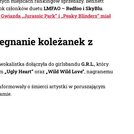
zych miejscach rankingów sprzedaży. Bennett
bok członków duetu
LMFAO – Redfoo i SkyBlu
.
. Gwiazda „Jurassic Park” i „Peaky Blinders” miał
egnanie koleżanek z
wokalistka dołączyła do girlsbandu
G.R.L.
, który
om
„Ugly Heart”
oraz
„Wild Wild Love”
, nagranemu
informowały o śmierci artystki w poruszającym
amie.