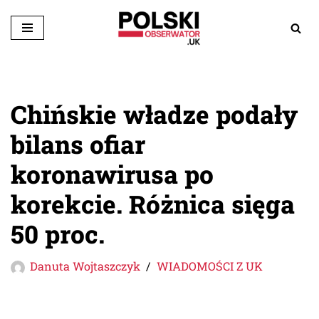
Przejdź
do
treści
Chińskie władze podały
bilans ofiar
koronawirusa po
korekcie. Różnica sięga
50 proc.
Danuta Wojtaszczyk
WIADOMOŚCI Z UK