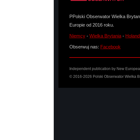
PPolski Obserwator Wielka Brytani
Europie od 2016 roku.
Niemcy
-
Wielka Brytania
-
Holand
Obserwuj nas:
Facebook
Independent publication by
New Europea
© 2016-2026 Polski Obserwator Wielka Br