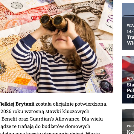
elkiej Brytanii
została oficjalnie potwierdzona.
a 2026 roku wzrosną stawki kluczowych
 Benefit oraz Guardian’s Allowance. Dla wielu
niądze te trafiają do budżetów domowych
odstawowe koszty utrzymania dzieci. Warto