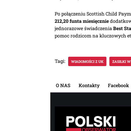
Po połączeniu Scottish Child Paym
212,20 funta miesięcznie
dodatkowe
jednorazowe świadczenia
Best Sta
pomoc rodzicom na kluczowych et
Tagi:
WIADOMOŚCI Z UK
ZASIŁKI W
O NAS
Kontakty
Facebook