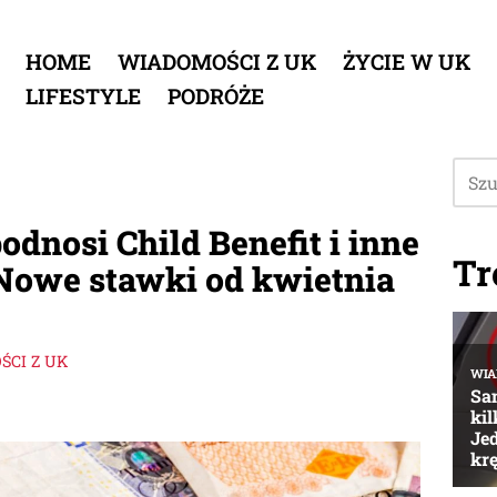
HOME
WIADOMOŚCI Z UK
ŻYCIE W UK
LIFESTYLE
PODRÓŻE
odnosi Child Benefit i inne
Tr
. Nowe stawki od kwietnia
CI Z UK