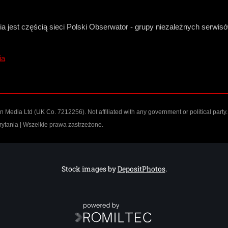
a jest częścią sieci Polski Obserwator - grupy niezależnych serwi
ia
n Media Ltd
(UK Co. 7212256). Not affiliated with any government or political party.
ytania | Wszelkie prawa zastrzeżone.
Stock images by
DepositPhotos
.