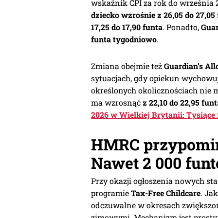
wskaźnik CPI za rok do września 2
dziecko wzrośnie z 26,05 do 27,05
17,25 do 17,90 funta
. Ponadto,
Guar
funta tygodniowo
.
Zmiana obejmie też
Guardian’s Al
sytuacjach, gdy opiekun wychowuje
określonych okolicznościach nie
ma wzrosnąć
z 22,10 do 22,95 fu
2026 w Wielkiej Brytanii: Tysiąc
HMRC przypomina
Nawet 2 000 fun
Przy okazji ogłoszenia nowych s
programie
Tax-Free Childcare
. Ja
odczuwalne w okresach zwiększon
zimowymi. Mechanizm jest prosty