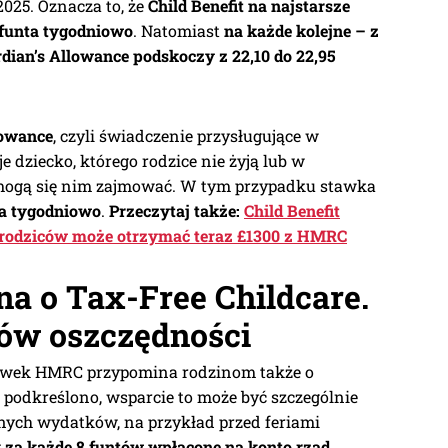
025. Oznacza to, że
Child Benefit na najstarsze
 funta tygodniowo
. Natomiast
na każde kolejne – z
dian’s Allowance podskoczy z 22,10 do 22,95
lowance
, czyli świadczenie przysługujące w
 dziecko, którego rodzice nie żyją lub w
 mogą się nim zajmować. W tym przypadku stawka
nta tygodniowo
.
Przeczytaj także:
Child Benefit
e rodziców może otrzymać teraz £1300 z HMRC
 o Tax-Free Childcare.
tów oszczędności
tawek HMRC przypomina rodzinom także o
k podkreślono, wsparcie to może być szczególnie
ych wydatków, na przykład przed feriami
:
za każde 8 funtów wpłacone na konto rząd