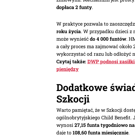
dopłaca 2 funty
.
W praktyce pozwala to zaoszczęd
roku życia
. W przypadku dzieci z
może wynieść
do 4 000 funtów
. H
a cały proces ma zajmować około
wykorzystać od razu lub odłożyć n
Czytaj także:
DWP podnosi zasiłki 
pieniędzy
Dodatkowe świad
Szkocji
Warto pamiętać, że w Szkocji dos
ogólnobrytyjskiego Child Benefit. 
wynosi
27,15 funta tygodniowo na
daje to
108,60 funta miesięcznie
.