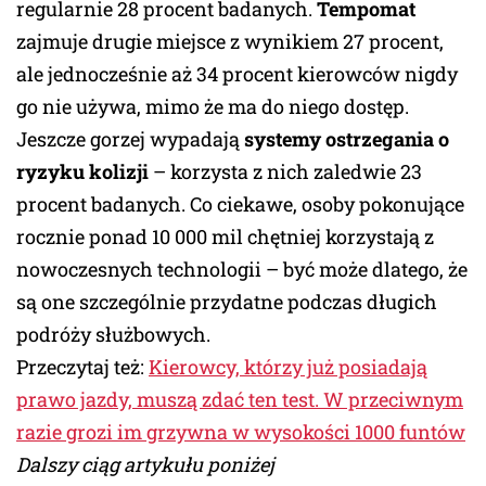
regularnie 28 procent badanych.
Tempomat
zajmuje drugie miejsce z wynikiem 27 procent,
ale jednocześnie aż 34 procent kierowców nigdy
go nie używa, mimo że ma do niego dostęp.
Jeszcze gorzej wypadają
systemy ostrzegania o
ryzyku kolizji
– korzysta z nich zaledwie 23
procent badanych. Co ciekawe, osoby pokonujące
rocznie ponad 10 000 mil chętniej korzystają z
nowoczesnych technologii – być może dlatego, że
są one szczególnie przydatne podczas długich
podróży służbowych.
Przeczytaj też:
Kierowcy, którzy już posiadają
prawo jazdy, muszą zdać ten test. W przeciwnym
razie grozi im grzywna w wysokości 1000 funtów
Dalszy ciąg artykułu poniżej