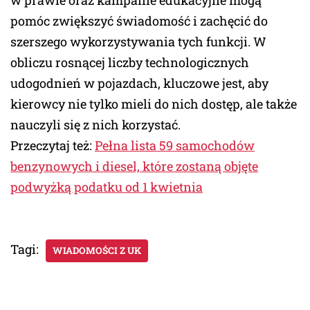
w prawie oraz kampanie edukacyjne mogą
pomóc zwiększyć świadomość i zachęcić do
szerszego wykorzystywania tych funkcji. W
obliczu rosnącej liczby technologicznych
udogodnień w pojazdach, kluczowe jest, aby
kierowcy nie tylko mieli do nich dostęp, ale także
nauczyli się z nich korzystać.
Przeczytaj też:
Pełna lista 59 samochodów
benzynowych i diesel, które zostaną objęte
podwyżką podatku od 1 kwietnia
Tagi:
WIADOMOŚCI Z UK