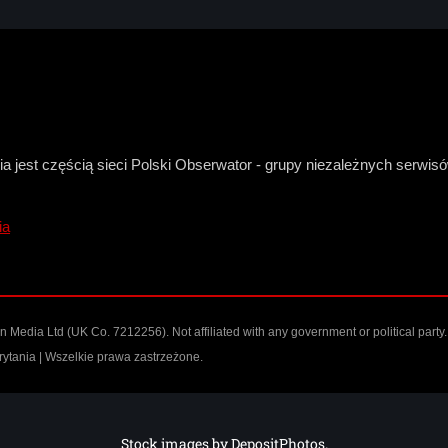
a jest częścią sieci Polski Obserwator - grupy niezależnych serwi
ia
n Media Ltd
(UK Co. 7212256). Not affiliated with any government or political party.
ytania | Wszelkie prawa zastrzeżone.
Stock images by
DepositPhotos
.