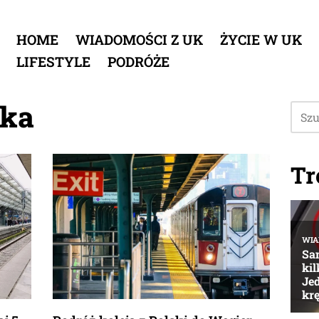
HOME
WIADOMOŚCI Z UK
ŻYCIE W UK
LIFESTYLE
PODRÓŻE
ska
Tr