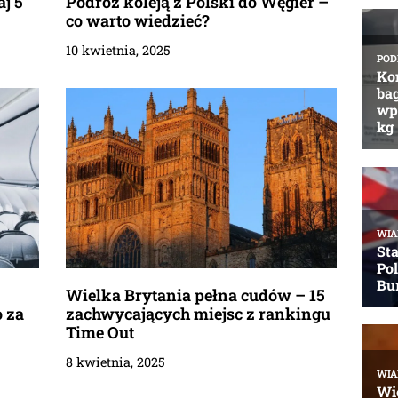
aj 5
Podróż koleją z Polski do Węgier –
co warto wiedzieć?
10 kwietnia, 2025
Wielka Brytania pełna cudów – 15
o za
zachwycających miejsc z rankingu
Time Out
8 kwietnia, 2025