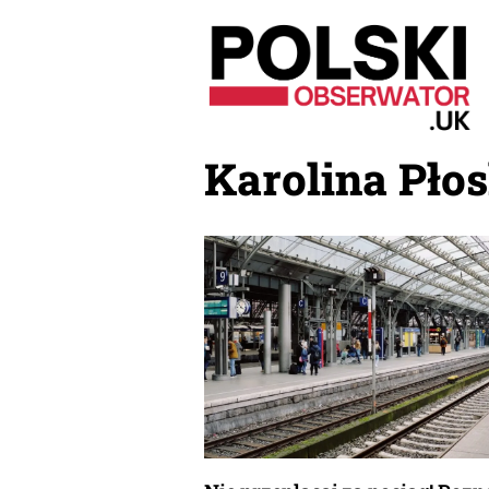
Przejdź
do
treści
Karolina Pło