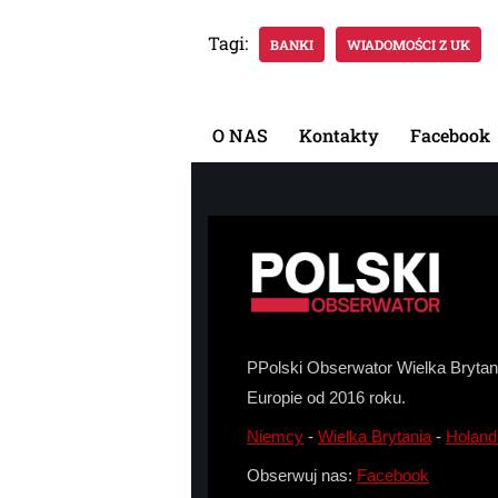
Tagi:
BANKI
WIADOMOŚCI Z UK
O NAS
Kontakty
Facebook
PPolski Obserwator Wielka Brytani
Europie od 2016 roku.
Niemcy
-
Wielka Brytania
-
Holand
Obserwuj nas:
Facebook