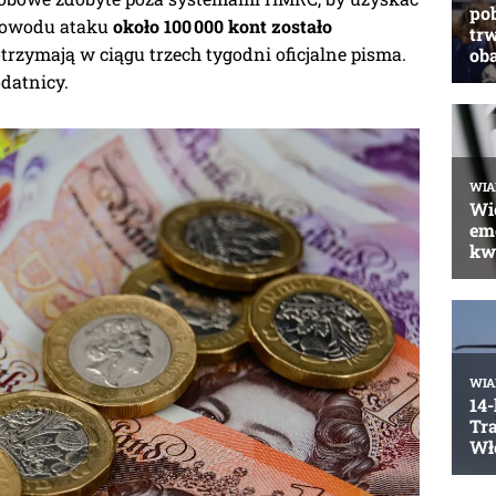
powodu ataku
około 100 000 kont zostało
otrzymają w ciągu trzech tygodni oficjalne pisma.
odatnicy.