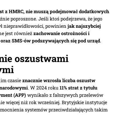
 list z HMRC, nie muszą podejmować dodatkowych
aźnie poproszone. Jeśli ktoś podejrzewa, że jego
żył nieprawidłowości, powinien
jak najszybciej
ne jest również
zachowanie ostrożności i
i oraz SMS-ów podszywających się pod urząd
.
nie oszustwami
ymi
nim czasie
znacznie wzrosła liczba oszustw
ynarodowymi
. W 2024 roku
11% strat z tytułu
yment (APP)
wynikało z fałszywych przelewów
 więcej niż rok wcześniej. Brytyjskie instytucje
zmocnienia systemów przeciwdziałających takim