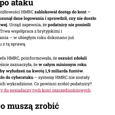
po ataku
awidłowości HMRC
zablokował dostęp do kont –
sunął dane logowania i sprawdził, czy nie doszło
owej
. Urząd zapewnia, że
podatnicy nie ponieśli
 Trwa współpraca z brytyjskimi i
ania – w ubiegłym roku dokonano już
 z tą sprawą.
zefa HMRC, poinformowała, że
oszuści zdołali
eśnie zaznaczyła, że
w całym minionym roku
y wyłudzeń na kwotę 1,9 miliarda funtów
.
zło do cyberataku
– systemy HMRC nie zostały
nich wykradzione. Co powinni zrobić podatnicy?
y do posiadaczy tych kont oszczędnościowych
co muszą zrobić