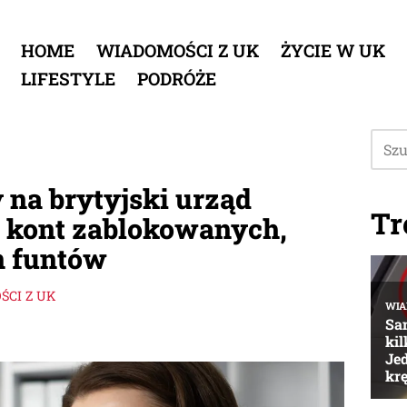
HOME
WIADOMOŚCI Z UK
ŻYCIE W UK
LIFESTYLE
PODRÓŻE
 na brytyjski urząd
Tr
0 kont zablokowanych,
n funtów
CI Z UK