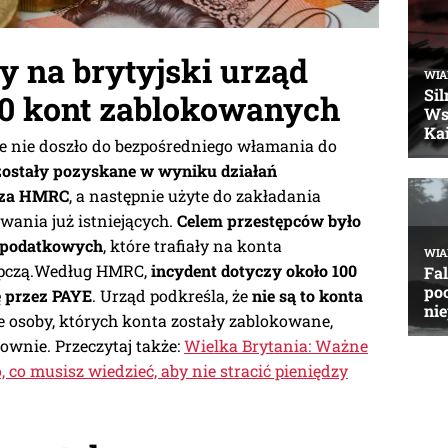
 na brytyjski urząd
00 kont zablokowanych
że nie doszło do bezpośredniego włamania do
ostały pozyskane w wyniku działań
oza HMRC
, a następnie użyte do zakładania
wania już istniejących.
Celem przestępców było
 podatkowych
, które trafiały na konta
ępczą.Według HMRC,
incydent dotyczy około 100
ę przez PAYE
. Urząd podkreśla, że
nie są to konta
e osoby, których konta zostały zablokowane,
ownie. Przeczytaj także:
Wielka Brytania: Ważne
 co musisz wiedzieć, aby nie stracić pieniędzy