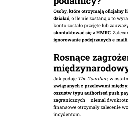
podatnicy?
Osoby, które otrzymają oficjalny
działań
, o ile nie zostaną o to wyr
konto zostało przejęte lub zauwa
skontaktować się z HMRC
. Zaleca
ignorowanie podejrzanych e-mail
Rosnące zagroże
międzynarodow
Jak podaje
The Guardian
, w ostat
związanych z przelewami międz
oszustw typu authorised push pa
zagranicznych – niemal dwukrotnie
finansowe otrzymały zalecenie w
incydentom.