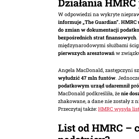
Działania HMRC 
W odpowiedzi na wykryte niepr
informuje „The Guardian”. HMRC u
do zmian w dokumentacji podatk
bezpośrednich strat finansowych
.
międzynarodowymi służbami ścig
pierwszych aresztowań
w związku
Angela MacDonald, zastępczyni s
wyłudzić 47 mln funtów
. Jednocz
podatkowym urząd udaremnił prób
MacDonald podkreśliła, że
nie dos
zhakowane, a dane nie zostały z 
Przeczytaj także:
HMRC wysyła list
List od HMRC – 