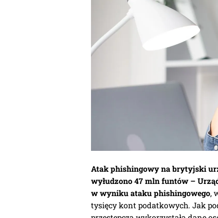
Atak phishingowy na brytyjski ur
wyłudzono 47 mln funtów –
Urząd
w wyniku ataku phishingowego
, 
tysięcy kont podatkowych. Jak p
przestępcza wykorzystała dane o