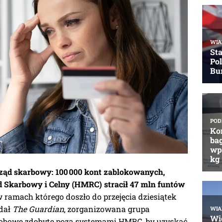
ząd skarbowy: 100 000 kont zablokowanych,
 Skarbowy i Celny (HMRC) stracił 47 mln funtów
w ramach którego doszło do przejęcia dziesiątek
odał
The Guardian
, zorganizowana grupa
sobowe zdobyte poza systemami HMRC, by uzyskać