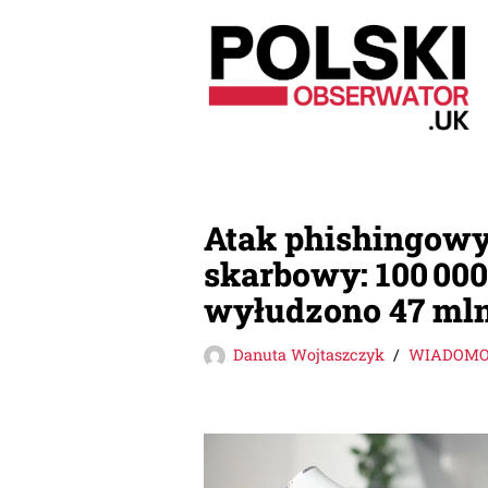
Przejdź
do
treści
Atak phishingowy
skarbowy: 100 00
wyłudzono 47 ml
Danuta Wojtaszczyk
WIADOMOŚ