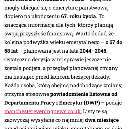
mogły ubiegać się o emeryturę państwową
dopiero po ukończeniu
67. roku życia.
To
znacząca informacja dla tych, którzy planują
swoją przyszłość finansową. Warto dodać, że
kolejna podwyżka wieku emerytalnego –
z 67 do
68 lat
– planowana jest na lata
2044–2046.
Ostateczna decyzja w tej sprawie jeszcze nie
została podjęta, a przegląd planowanej zmiany
ma nastąpić przed końcem bieżącej dekady.
Każda osoba, którą obejmą nadchodzące zmiany,
otrzyma stosowne
powiadomienie listowne od
Departamentu Pracy i Emerytur (DWP)
– podaje
manchestereveningnews.co.uk.
Listy te są
zazwyczaj wysyłane co najmniej
dwa miesiące
przed osiągnięciem wieku emerytalnego, co daje