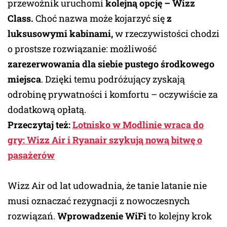
przewoźnik uruchomi
kolejną opcję – Wizz
Class.
Choć nazwa może kojarzyć się
z
luksusowymi kabinami,
w rzeczywistości chodzi
o prostsze rozwiązanie: możliwość
zarezerwowania dla siebie pustego środkowego
miejsca
. Dzięki temu podróżujący zyskają
odrobinę prywatności i komfortu – oczywiście za
dodatkową opłatą.
Przeczytaj też:
Lotnisko w Modlinie wraca do
gry: Wizz Air i Ryanair szykują nową bitwę o
pasażerów
Wizz Air od lat udowadnia, że tanie latanie nie
musi oznaczać rezygnacji z nowoczesnych
rozwiązań.
Wprowadzenie WiFi
to kolejny krok