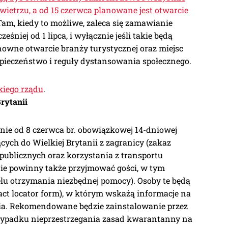
etrzu, a od 15 czerwca planowane jest otwarcie
am, kiedy to możliwe, zaleca się zamawianie
śniej od 1 lipca, i wyłącznie jeśli takie będą
owne otwarcie branży turystycznej oraz miejsc
zpieczeństwo i reguły dystansowania społecznego.
skiego rządu
.
rytanii
nie od 8 czerwca br. obowiązkowej 14-dniowej
ych do Wielkiej Brytanii z zagranicy (zakaz
 publicznych oraz korzystania z transportu
nie powinny także przyjmować gości, w tym
elu otrzymania niezbędnej pomocy). Osoby te będą
act locator form), w którym wskażą informacje na
ia. Rekomendowane będzie zainstalowanie przez
rzypadku nieprzestrzegania zasad kwarantanny na