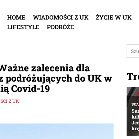
HOME
WIADOMOŚCI Z UK
ŻYCIE W UK
LIFESTYLE
PODRÓŻE
Ważne zalecenia dla
Tr
z podróżujących do UK w
ią Covid-19
CI Z UK