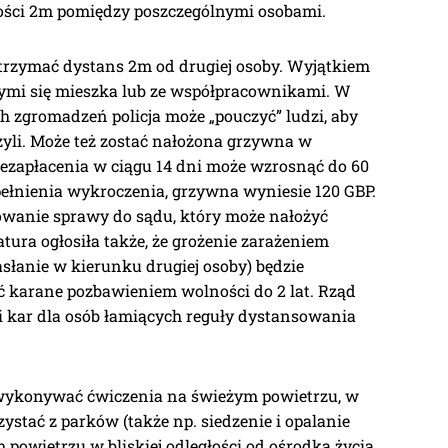
ści 2m pomiędzy poszczególnymi osobami.
trzymać dystans 2m od drugiej osoby. Wyjątkiem
órymi się mieszka lub ze współpracownikami. W
h zgromadzeń policja może „pouczyć” ludzi, aby
zyli. Może też zostać nałożona grzywna w
iezapłacenia w ciągu 14 dni może wzrosnąć do 60
łnienia wykroczenia, grzywna wyniesie 120 GBP.
wanie sprawy do sądu, który może nałożyć
ura ogłosiła także, że grożenie zarażeniem
łanie w kierunku drugiej osoby) będzie
ć karane pozbawieniem wolności do 2 lat. Rząd
 kar dla osób łamiących reguły dystansowania
wykonywać ćwiczenia na świeżym powietrzu, w
ystać z parków (także np. siedzenie i opalanie
m powietrzu w bliskiej odległości od ośrodka życia