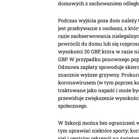
domowych z zachowaniem odległo
Podczas wyjścia poza dom należy 
jest przebywanie z osobami, z kt
razie zaobserwowania nielegalnyc
powrócili do domu lub się rozpros
wysokości 30 GBP, która w razie n
GBP. W przypadku ponownego pope
Odmowa zapłaty spowoduje skiero
znacznie wyższe grzywny. Prokurat
koronawirusem (w tym poprzez kas
traktowane jako napaść i może by
przewiduje zwiększenie wysokości
społecznego.
W Szkocji można bez ograniczeń 
tym uprawiać niektóre sporty; korz
się) i centrów rekreacji na świeży