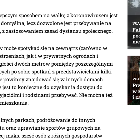
jlepszym sposobem na walkę z koronawirusem jest
domyślna, lecz dozwolone jest przebywanie na
, z zastosowaniem zasad dystansu społecznego.
tw może spotykać się na zewnątrz (zarówno w
strzeniach, jak i w prywatnych ogrodach i
egłości dwóch metrów pomiędzy poszczególnymi
ych po sobie spotkań z przedstawicielami kilki
e powinny znajdować się w innych domach
że jest to konieczne do uzyskania dostępu do
yjaciółmi i rodzinami przebywać. Nie można też
amieszkania.
kalnych parkach, podróżowanie do innych
rtu oraz uprawianie sportów grupowych na
cej maks. sześć osób z różnych gospodarstw