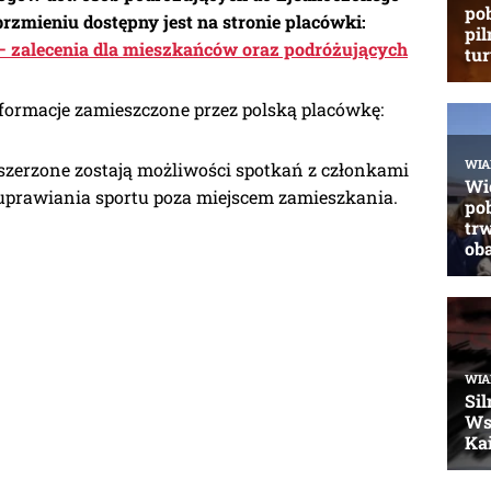
zmieniu dostępny jest na stronie placówki:
– zalecenia dla mieszkańców oraz podróżujących
nformacje zamieszczone przez polską placówkę:
zszerzone zostają możliwości spotkań z członkami
prawiania sportu poza miejscem zamieszkania.