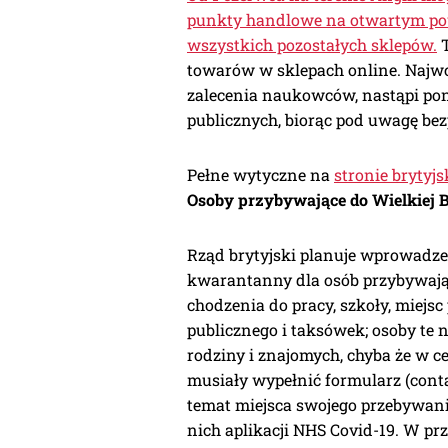
punkty handlowe na otwartym powi
wszystkich pozostałych sklepów.
T
towarów w sklepach online. Najwcze
zalecenia naukowców, nastąpi pon
publicznych, biorąc pod uwagę be
Pełne wytyczne na
stronie brytyj
Osoby przybywające do Wielkiej B
Rząd brytyjski planuje wprowadze
kwarantanny dla osób przybywając
chodzenia do pracy, szkoły, miejsc
publicznego i taksówek; osoby te 
rodziny i znajomych, chyba że w c
musiały wypełnić formularz (cont
temat miejsca swojego przebywan
nich aplikacji NHS Covid-19. W p